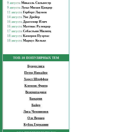
ТОП-10 ПОПУЛЯРНЫХ ТЕМ
Бундеслига
Петер Нимайер
Хорст Штеффен
Клеменс Фритц
Везерштадион
Бавария
Байер
Лига Чемпионов
Оле Вернер
Кубок Германии