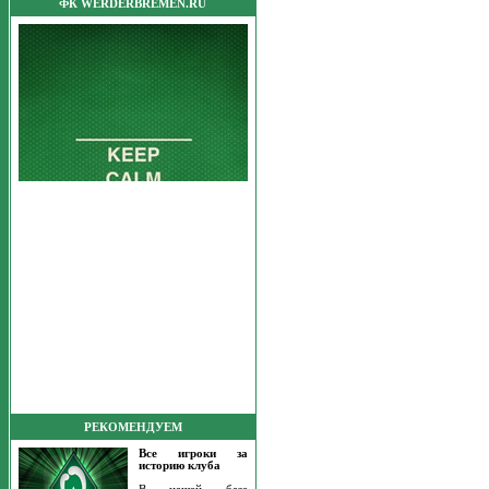
ФК WERDERBREMEN.RU
РЕКОМЕНДУЕМ
Все игроки за
историю клуба