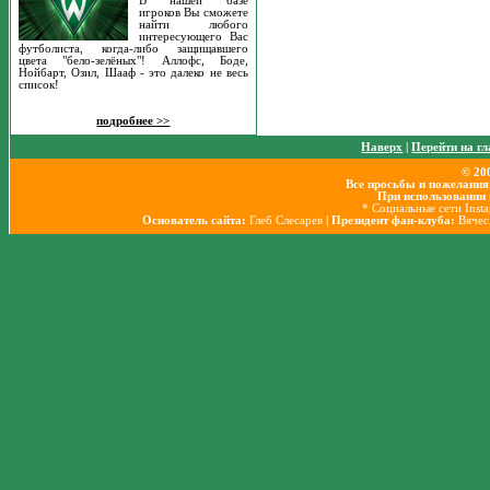
В нашей базе
игроков Вы сможете
найти любого
интересующего Вас
футболиста, когда-либо защищавшего
цвета "бело-зелёных"! Аллофс, Боде,
Нойбарт, Озил, Шааф - это далеко не весь
список!
подробнее >>
Наверх
|
Перейти на г
© 20
Все просьбы и пожелания
При использовании 
* Социальные сети Inst
Основатель сайта:
Глеб Слесарев
| Президент фан-клуба:
Вячес