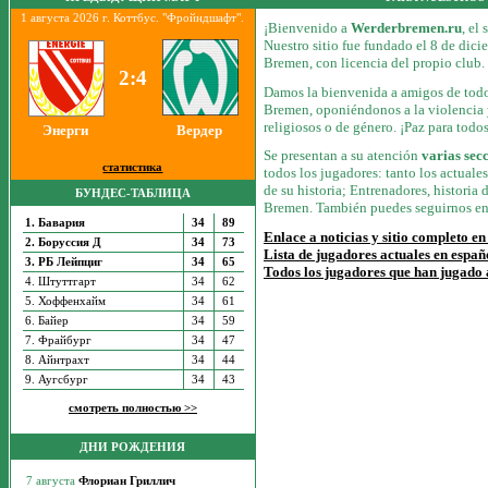
1 августа 2026 г. Коттбус. "Фройндшафт".
¡Bienvenido a
Werderbremen.ru
, el
Nuestro sitio fue fundado el 8 de dic
Bremen, con licencia del propio club.
2:4
Damos la bienvenida a amigos de todo
Bremen, oponiéndonos a la violencia y
religiosos o de género. ¡Paz para todos
Энерги
Вердер
Se presentan a su atención
varias sec
статистика
todos los jugadores: tanto los actuale
de su historia; Entrenadores, historia 
БУНДЕС-ТАБЛИЦА
Bremen. También puedes seguirnos en 
1. Бавария
34
89
Enlace a noticias y sitio completo en
2. Боруссия Д
34
73
Lista de jugadores actuales en españ
3. РБ Лейпциг
34
65
Todos los jugadores que han jugado
4. Штуттгарт
34
62
5. Хоффенхайм
34
61
6. Байер
34
59
7. Фрайбург
34
47
8. Айнтрахт
34
44
9. Аугсбург
34
43
смотреть полностью >>
ДНИ РОЖДЕНИЯ