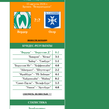
15 августа 2026 г.
Бремен. "Везерштадион".
?:?
Вердер
Осер
новости команд
БУНДЕС-РЕЗУЛЬТАТЫ
"Вердер" - "Боруссия Д"
0:2
"Бавария" - "Кёльн"
3:1
"Байер" - "Гамбург"
1:1
"Боруссия Мг" - "Хоффенхайм"
4:0
"Айнтрахт" - "Штуттгарт"
2:2
"Фрайбург" - "РБ Лейпциг"
4:1
"Хайденхайм" - "Майнц"
0:2
"Санкт-Паули" - "Вольфсбург"
1:3
"Унион" - "Аугсбург"
4:0
смотреть полностью >>
СТАТИСТИКА
Бомбардиры: