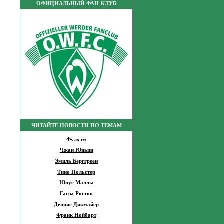
ОФИЦИАЛЬНЫЙ ФАН-КЛУБ
ЧИТАЙТЕ НОВОСТИ ПО ТЕМАМ
Фулхэм
Чжан Юньин
Эмиль Берггреен
Тино Польстер
Юнус Маллы
Ганза Росток
Деннис Дикмайер
Франк Нойбарт