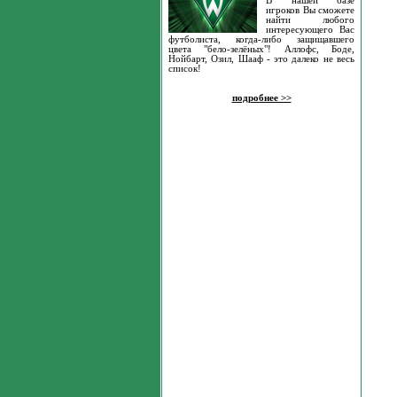
В нашей базе
игроков Вы сможете
найти любого
интересующего Вас
футболиста, когда-либо защищавшего
цвета "бело-зелёных"! Аллофс, Боде,
Нойбарт, Озил, Шааф - это далеко не весь
список!
подробнее >>