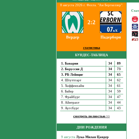
8 августа 2026 г. Фехта. "Ам Бергкеллер".
2:2
Вердер
Падерборн
статистика
БУНДЕС-ТАБЛИЦА
1. Бавария
34
89
2. Боруссия Д
34
73
3. РБ Лейпциг
34
65
4. Штуттгарт
34
62
5. Хоффенхайм
34
61
6. Байер
34
59
7. Фрайбург
34
47
8. Айнтрахт
34
44
9. Аугсбург
34
43
смотреть полностью >>
ДНИ РОЖДЕНИЯ