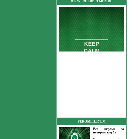
ФК WERDERBREMEN.RU
РЕКОМЕНДУЕМ
Все игроки за
историю клуба