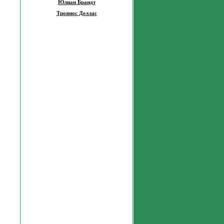
Юлиан Брандт
Троянос Деллас