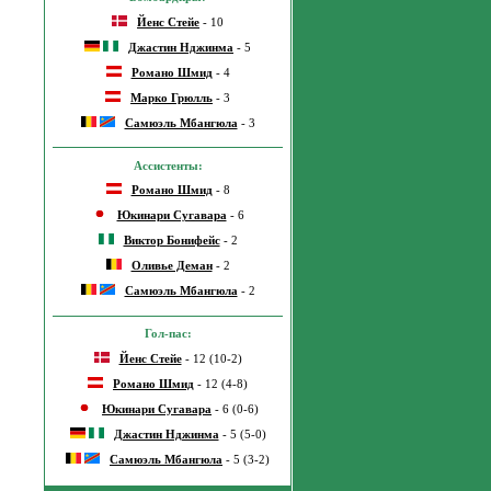
Йенс Стейе
- 10
Джастин Нджинма
- 5
Романо Шмид
- 4
Марко Грюлль
- 3
Самюэль Мбангюла
- 3
Ассистенты:
Романо Шмид
- 8
Юкинари Сугавара
- 6
Виктор Бонифейс
- 2
Оливье Деман
- 2
Самюэль Мбангюла
- 2
Гол-пас:
Йенс Стейе
- 12 (10-2)
Романо Шмид
- 12 (4-8)
Юкинари Сугавара
- 6 (0-6)
Джастин Нджинма
- 5 (5-0)
Самюэль Мбангюла
- 5 (3-2)