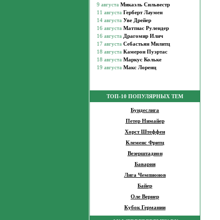
ТОП-10 ПОПУЛЯРНЫХ ТЕМ
Бундеслига
Петер Нимайер
Хорст Штеффен
Клеменс Фритц
Везерштадион
Бавария
Лига Чемпионов
Байер
Оле Вернер
Кубок Германии