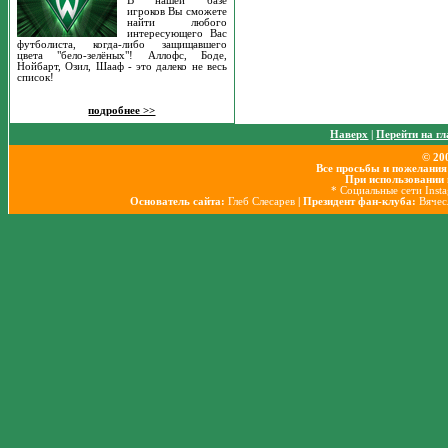
В нашей базе
игроков Вы сможете
найти любого
интересующего Вас
футболиста, когда-либо защищавшего
цвета "бело-зелёных"! Аллофс, Боде,
Нойбарт, Озил, Шааф - это далеко не весь
список!
подробнее >>
Наверх
|
Перейти на г
© 20
Все просьбы и пожелания
При использовании 
* Социальные сети Inst
Основатель сайта:
Глеб Слесарев
| Президент фан-клуба:
Вячес