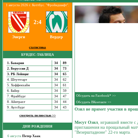
1 августа 2026 г. Коттбус. "Фройндшафт".
2:4
Энерги
Вердер
статистика
БУНДЕС-ТАБЛИЦА
1. Бавария
34
89
2. Боруссия Д
34
73
3. РБ Лейпциг
34
65
4. Штуттгарт
34
62
5. Хоффенхайм
34
61
6. Байер
34
59
Обсудить на Facebook* >>
7. Фрайбург
34
47
8. Айнтрахт
34
44
Обсудить ВКонтакте >>
9. Аугсбург
34
43
Озил не примет участия в про
смотреть полностью >>
Месут Озил
, игравший вместе с 
ДНИ РОЖДЕНИЯ
приглашения на прощальный матч
"Везерштадионе" 22-го марта.