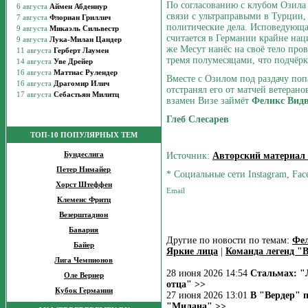
По согласованию с клубом Озила 
связи с ультраправыми в Турции,
политические дела. Исповедующ
считается в Германии крайне нац
же Месут нанёс на своё тело про
тремя полумесяцами, что подчёр
Вместе с Озилом под раздачу по
отстранял его от матчей ветерано
взамен Визе займёт
Феликс Вид
Глеб Слесарев
ТОП-10 ПОПУЛЯРНЫХ ТЕМ
Источник:
Авторский материал
Бундеслига
Петер Нимайер
* Социальные сети Instagram, Fac
Хорст Штеффен
Клеменс Фритц
Везерштадион
Бавария
Другие по новости по темам:
Фел
Байер
Яркие лица
|
Команда легенд "
Лига Чемпионов
28 июня 2026 14:54
Стальмах: "
Оле Вернер
отца" >>
Кубок Германии
27 июня 2026 13:01
В "Вердер" 
"Милана" >>