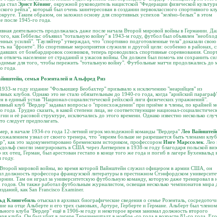
да стал
Эрнст Кёвинг
, окружной руководитель нацистской "Федерации физической культур
ского рейха", который был очень заинтересован в создании первоклассного спортивного кл
округе. Таким образом, он заложил основу для спортивных успехов "зелёно-белых" в этом
е после 1945-го года.
вная деятельность продолжалась даже после начала Второй мировой войны в Германии. Д
того, как Геббельс объявил "тотальную войну" в 1943-м году, футбол был объявлен "необх
енных усилий". "Гауляйтер" утверждал, что "спортивно подготовленные тела" доказали свою
ть на "фронте". Но спортивные мероприятия служили и другой цели: особенно в районах, 
давших от бомбардировок союзников, теперь проводились спортивные соревнования. Спор
н отвлечь население от страданий и ужасов войны. Он должен был помочь им сохранить си
димые для того, чтобы пережить "тотальную войну". Футбольные матчи продолжались до 
о года.
айнштейн, семья Розенталей и Альфред Риз
1933-м году издание "Фолькишер Беобахтер" призывало к исключению "неарийцев" из
вных клубов. Однако это не стало обязательным до 1940-го года, когда "арийский параграф
н в единый устав "Национал-социалистической рейхской лиги физических упражнений".
вный клуб "Вердер" задавал вопросы о "происхождении" при приёме в члены, по крайней ме
о года. Трудно сказать, в какой степени лица, не соответствующие национал-социалистичес
гии и её расовой структуре, исключались до этого времени. Однако известно несколько случ
это следует предполагать.
ер, в начале 1934-го года 12-летний игрок молодежной команды "Вердера"
Лео Вайнштей
сожалением узнал от своего тренера, что "евреям больше не разрешается быть членами клуб
р", как это задокументировано бременским историком, профессором
Инге Марсcолек
. Лео
удольф смогли эмигрировать в США через Антверпен в 1938-м году благодаря польской виз
 их отец, Герман, был арестован гестапо в конце того же года и погиб в лагере Бухенвальд 
 году.
Второй мировой войны, во время которой Вайнштейн служил офицером в армии США, он
л должность профессора французской литературы в престижном Стэнфордском университе
рнии. Там он играл за университетскую футбольную команду, которую даже тренировал в 
 годов. Он также работал футбольным журналистом, освещая несколько чемпионатов мира 
изданий, как San Francisco Examiner.
ьд Клингебиль
отыскал в архивах биографические сведения о семье Розенталь, сосредоточ
ие на отце Альберте и его трех сыновьях, Артуре, Герберте и Германе. Альберт был членом
ьного клуба "Вердер" ещё в 1906-м году и некоторое время занимал должность второго
аря клуба. Он был убит в лагере Терезиенштадт в ноябре -го года в возрасте 81-го года. Его