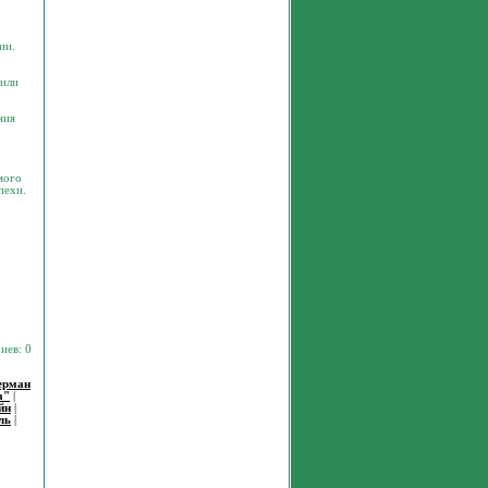
ии.
жили
ния
мого
пехи.
иев: 0
ерман
а"
|
йн
|
ль
|