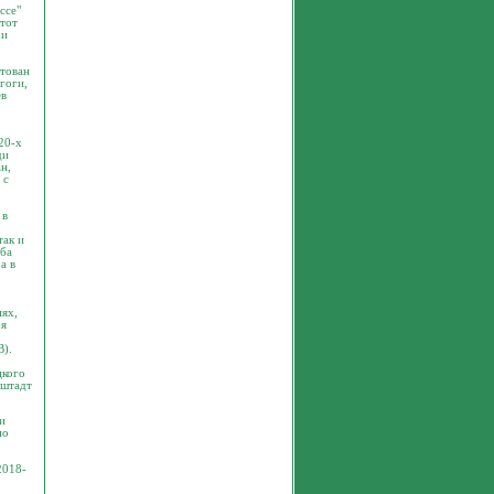
ссе"
этот
 и
стован
гоги,
ев
20-х
ди
н,
 с
 в
так и
уба
а в
иях,
ря
B).
цкого
нштадт
и
по
2018-