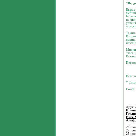
"Верде
Вывод 
амбици
Больши
полити
успешн
солдат
Таким 
Второй
смены 
назван
Многие
"часа 
Важно 
Перев
Источ
* Соци
Другие
Шленг
Гаули
Инге 
Альфр
28 ию
27 ию
25 ию