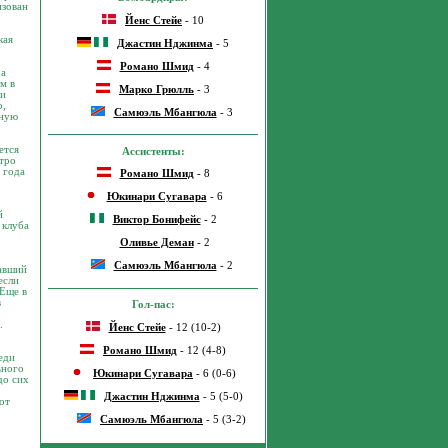
изован
Йенс Стейе
- 10
кая
Джастин Нджинма
- 5
Романо Шмид
- 4
ра
м в
Марко Грюлль
- 3
ти
о,
Самюэль Мбангюла
- 3
йную
ется
Ассистенты:
стро
 года
Романо Шмид
- 8
Юкинари Сугавара
- 6
й
Виктор Бонифейс
- 2
 клуба
Оливье Деман
- 2
Самюэль Мбангюла
- 2
мавший
если
 Еще в
в
Гол-пас:
.
Йенс Стейе
- 12 (10-2)
Романо Шмид
- 12 (4-8)
еди
ьного
Юкинари Сугавара
- 6 (0-6)
до сих
Джастин Нджинма
- 5 (5-0)
от
Самюэль Мбангюла
- 5 (3-2)