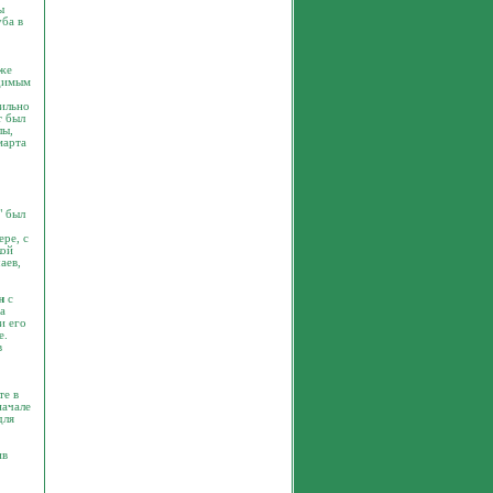
ы
уба в
аже
одимым
сильно
т был
лы,
марта
" был
ре, с
кой
аев,
н
с
а
 и его
е.
в
те в
начале
для
ив