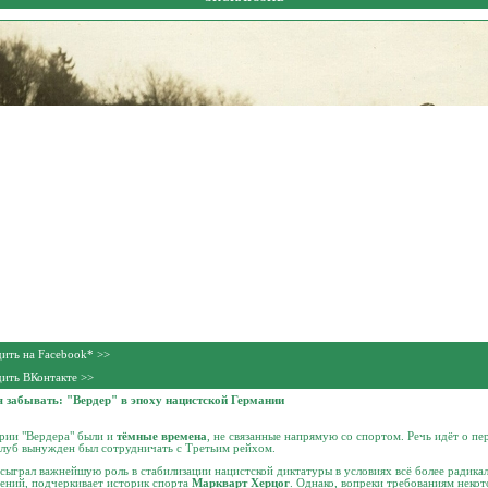
ить на Facebook* >>
ить ВКонтакте >>
я забывать: "Вердер" в эпоху нацистской Германии
рии "Вердера" были и
тёмные времена
, не связанные напрямую со спортом. Речь идёт о пе
клуб вынужден был сотрудничать с Третьим рейхом.
сыграл важнейшую роль в стабилизации нацистской диктатуры в условиях всё более радика
ений, подчеркивает историк спорта
Маркварт Херцог
. Однако, вопреки требованиям неко