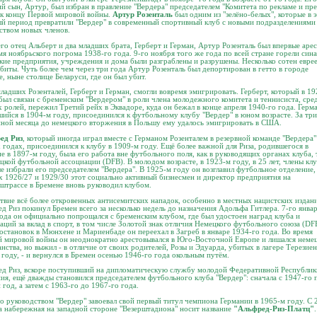
й сын, Артур, был избран в правление "Вердера" председателем "Комитета по рекламе и пре
к концу Первой мировой войны.
Артур Розенталь
был одним из "зелёно-белых", которые в 
й период превратили "Вердер" в современный спортивный клуб с новыми подразделениями
твом новых членов.
его отец Альберт и два младших брата, Герберт и Герман, Артур Розенталь был впервые аре
мя ноябрьского погрома 1938-го года. 9-го ноября того же года по всей стране горели сина
кие предприятия, учреждения и дома были разграблены и разрушены. Несколько сотен евре
биты. Чуть более чем через три года Артур Розенталь был депортирован в гетто в городе
, ныне столице Беларуси, где он был убит.
ладших Розенталей, Герберт и Герман, смогли вовремя эмигрировать. Герберт, который в 19
был связан с бременским "Вердером" в роли члена молодежного комитета и теннисиста, сре
 ролей, пережил Третий рейх в Эквадоре, куда он бежал в конце апреля 1940-го года. Герма
ийся в 1904-м году, присоединился к футбольному клубу "Вердер" в юном возрасте. За три
ной месяца до немецкого вторжения в Польшу ему удалось эмигрировать в США.
ед Риз
, который иногда играл вместе с Германом Розенталем в резервной команде "Вердера"
 годах, присоединился к клубу в 1909-м году. Ещё более важной для Риза, родившегося в
е в 1897-м году, была его работа вне футбольного поля, как в руководящих органах клуба, 
цкой футбольной ассоциации (DFB). В молодом возрасте, в 1923-м году, в 25 лет, члены кл
е избрали его председателем "Вердера". В 1925-м году он возглавил футбольное отделение, 
х 1926/27 и 1929/30 этот социально активный бизнесмен и директор предприятия на
штрассе в Бремене вновь руководил клубом.
твие всё более откровенных антисемитских нападок, особенно в местных нацистских издан
д Риз покинул Бремен всего за несколько недель до назначения Адольфа Гитлера. 7-го янва
ода он официально попрощался с бременским клубом, где был удостоен наград клуба и
аций за вклад в спорт, в том числе Золотой знак отличия Немецкого футбольного союза (DF
остановок в Мюнхене и Мариенбаде он переехал в Загреб в январе 1934-го года. Во время
 мировой войны он неоднократно арестовывался в Юго-Восточной Европе и лишался неме
нства, но выжил - в отличие от своих родителей, Розы и Эдуарда, убитых в лагере Терезие
 году, - и вернулся в Бремен осенью 1946-го года окольным путём.
д Риз, вскоре поступивший на дипломатическую службу молодой Федеративной Республик
ия, ещё дважды становился председателем футбольного клуба "Вердер": сначала с 1947-го 
 год, а затем с 1963-го до 1967-го года.
о руководством "Вердер" завоевал свой первый титул чемпиона Германии в 1965-м году. С 
а набережная на западной стороне "Везерштадиона" носит название
"Альфред-Риз-Платц"
.