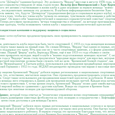
сти "Дитварта" (администратора). Эту должность "Вердер" ввел еще в августе 1936 года, х
ал-социалисты утвердили её лишь годом позже.
Вальтер фон Виентцковский
и
Ханс Коре
ого лет активно участвовавшие в жизни клуба и даже игравшие за первую команду "зелёно-
, последовательно занимали эту должность. В клубном информационном бюллетене Ханс
ель заявлял, что, будучи "Дитвартом" (традиционная фигура в социальном кодексе клуба), о
тся к тому, чтобы все члены клуба "думали по-немецки, чувствовали себя немцами и действ
ецки". Он видел себя "националистической и национал-социалистической совестью" спорти
 Теперь регулярно проводились "вечера товарищества и общения", на которые приглашались
ные ораторы, чтобы познакомить членов клуба с национал-социалистической идеологией.
гандистская кампания в поддержку национал-социализма
акже хотел публично продемонстрировать свою приверженность национал-социалистическ
гии.
м, деятельность клуба перестала быть чисто спортивной. С 1933-го года концепция военны
спорта также вышла на первый план. По словам Штёвера, "Вердер" был одним из первых, кт
о поддержал эту идею. Речь шла уже не о чисто спортивных занятиях, а о форме довоенно
овки. Первый "фюрер" клуба, Бернхард Штаке, ещё в мае 1933-го года объявил о своём
нии превратить молодых людей в клубе в "военно подготовленных немецких мужчин". С ок
е года в "Вердере" вновь стали предлагаться "народные виды спорта" для взрослых, которые
рочной перспективе должны были служить той же цели. "Бременский боевой стадион", как
ли "Везерштадион" в Третьем рейхе, использовался для проведения предвыборных меропри
ской Германии с 1932-го года. НСДАП неоднократно проводила там марши и массовые мит
у нацизма бременский "Вердер" добился первых региональных и национальных спортивных
в, что, естественно, впечатлило нацистов. Они стремились продемонстрировать успехи ко
и. Спорт также использовался для продвижения нацистской идеологии за рубежом. В июне 
а команда лиги отправилась в Данию для проведения нескольких матчей. Каждая игра начин
стского приветствия. С точки зрения спорта, бременский "Вердер" позже даже извлёк выгоду
 мировой войны по сравнению с другими клубами. Вскоре на стадионе в Бремене были
влены три зенитные позиции для противовоздушной обороны.
Дрювес
, который тогда отвечал за "техническое управление всеми спортивными операциями"
зовать размещение известных футболистов на этих позициях в сотрудничестве с Люфтваффе
 затем стали доступны и для команды Гаулиги.
менский "Вердер" добился своих первых региональных и национальных успехов и за преде
а. В лёгкой атлетике "зелёно-белые" неуклонно улучшали свои результаты. Они быстро под
шину национального рейтинга. В первую очередь это произошло благодаря тому, что летом
о года весь легкоатлетический отдел Бремена был переведен в "Вердер". Инициатором этог