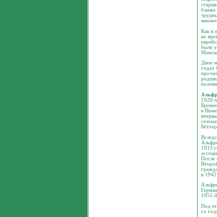
старши
ближе 
трудны
множес
Как и 
во вре
еврейс
были у
Минске
Двое м
годах 
прочих
родивш
полови
Альфр
1920-х
Бремен
в Неме
впервы
сезона
Бётхер
Вследс
Альфре
1933 г
ассоци
После 
Второй
гражда
в 1942
Альфре
Герман
1951-й
Под ег
го год