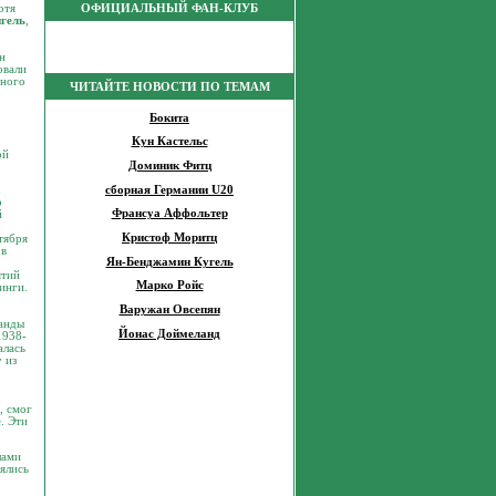
ОФИЦИАЛЬНЫЙ ФАН-КЛУБ
отя
нгель
,
н
овали
вного
ЧИТАЙТЕ НОВОСТИ ПО ТЕМАМ
Бокита
Кун Кастельс
ой
Доминик Фитц
сборная Германии U20
х
о
Франсуа Аффольтер
й
Кристоф Моритц
тября
 в
Ян-Бенджамин Кугель
ятий
Марко Ройс
инги.
Варужан Овсепян
манды
Йонас Доймеланд
1938-
алась
 из
, смог
. Эти
лами
нялись
о