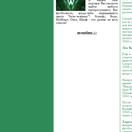
В нашей базе
перево
игроков Вы сможете
Герман
найти любого
своем 
интересующего Вас
регион
футболиста, когда-либо защищавшего
цвета "бело-зелёных"! Аллофс, Боде,
Спорти
Нойбарт, Озил, Шааф - это далеко не весь
после 
список!
для во
ценнос
постра
подробнее >>
призва
необхо
1945-г
Лео В
Еще в 
спорти
включё
Спорти
1939-г
идеоло
когда 
Наприм
явным 
"Верде
брат Р
Однако
1941-м
После 
получи
Калифо
1950-х
таких 
Харал
вниман
футбол
секрет