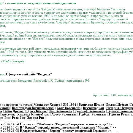
р" - компонент и спекулянт нацистской идеологии
из этого периода в истории "Вердера" заключается в том, что клуб был явно быстрее и
ознее многих других в своих усилиях по адаптации к новым условиям в нацистской Герман
е спортивные успехи в конце 1930-х годов и во время Второй мировой войны имели
ческие и прямые военные причины: благодаря политической элите в "Вердер" приезжали
ые легкоатлеты, а лучшие футболисты "Вердера" находились в Бремене, поскольку там слу
ами.
образом, "Вердер" был активным участником нацистского спорта, и проблемы после оконча
 мировой войны были значительными: потребовалось несколько попыток и многочисленные
названия, прежде чем "Вердер" получил разрешение снова играть под своим традиционным
ием.
 ключевые фигуры той эпохи оставались активными членами клуба даже после так называе
ноль" 1945-го года. Это такая же часть истории клуба, как и его последующие триумфы и ус
помнить эту главу и ​​принять на себя вытекающую из этого ответственность.
ёл
Глеб Слесарев
ник:
Официальный сайт "Вердера"
альные сети Instagram, Facebook и X (Twitter) запрещены в РФ
прочитано: 130 | комментар
 по новости по темам:
Маркварт Херцог
|
ОИ-1936
|
Бернхард Штаке
|
Вилли Штёвер
|
Г
еманн
|
Вальтер фон Виентцковский
|
Ханс Коренгель
|
Везерштадион
|
История "Вердер
га
|
Абби Дрювес
|
Эрнст Кёвинг
|
Лео Вайнштейн
|
Рудольф Вайнштейн
|
Герман Вайнште
Марссолек
|
Харальд Клингебиль
|
Артур Розенталь
|
Герберт Розенталь
|
Герман Розента
ед Риз
|
Роза Риз
|
Эдуард Риз
|
ня 2026 14:54
Стальмах: "Любовь к "Вердеру" передалась мне от отца" >>
ня 2026 13:01
В "Вердер" перешёл игрок, прошедший академию "Милана" >>
ня 2026 21:05
Нельзя забывать: "Вердер" в эпоху нацистской Германии >>