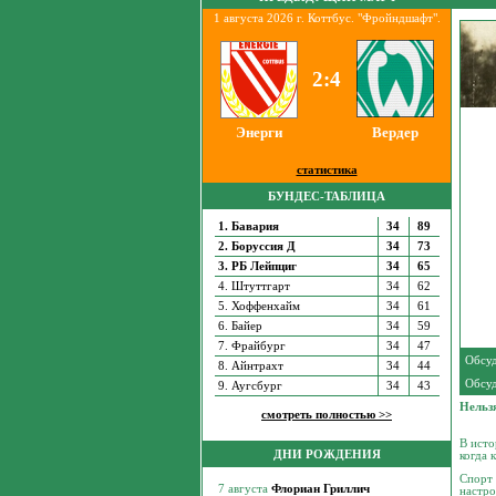
1 августа 2026 г. Коттбус. "Фройндшафт".
2:4
Энерги
Вердер
статистика
БУНДЕС-ТАБЛИЦА
1. Бавария
34
89
2. Боруссия Д
34
73
3. РБ Лейпциг
34
65
4. Штуттгарт
34
62
5. Хоффенхайм
34
61
6. Байер
34
59
7. Фрайбург
34
47
Обсуд
8. Айнтрахт
34
44
Обсуд
9. Аугсбург
34
43
Нельз
смотреть полностью >>
В исто
ДНИ РОЖДЕНИЯ
когда 
Спорт 
настро