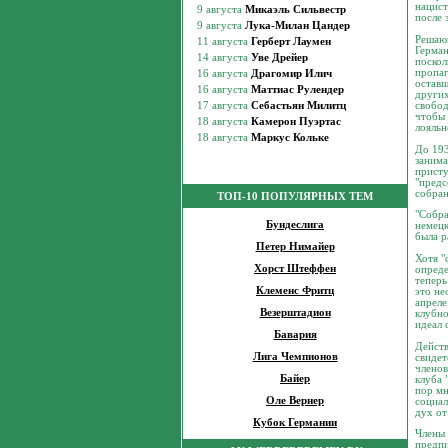
нацист
после 
Решающ
Герман
поскол
пропаг
оставш
других
свобод
чтобы 
лояльн
До 193
занима
присту
"предс
собран
ТОП-10 ПОПУЛЯРНЫХ ТЕМ
"Собра
Бундеслига
немецк
была р
Петер Нимайер
Хотя "
Хорст Штеффен
опреде
теперь
Клеменс Фритц
это не
апреле
Везерштадион
клубно
идеал 
Бавария
Действ
Лига Чемпионов
свидет
членов
Байер
клуба 
пор мн
Оле Вернер
социал
дух от
Кубок Германии
Члены 
предпи