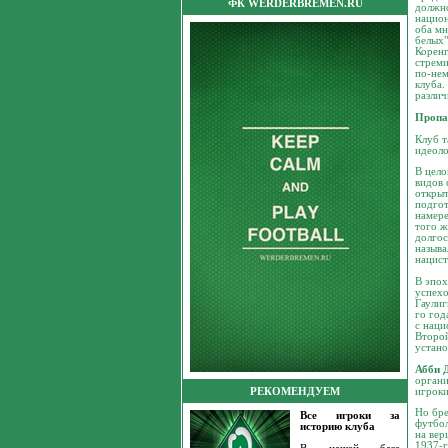
ФК WERDERBREMEN.RU
должно
национ
оба мн
белых"
Коренг
стреми
по-нем
клуба.
различ
Пропа
Клуб т
идеоло
В цело
видов 
открыт
подгот
намере
того ж
долгос
называ
нацист
В эпох
успехо
Гаулиг
го год
с наци
Второй
устано
Абби 
органи
игроки
РЕКОМЕНДУЕМ
Но бре
Все игроки за
футбол
историю клуба
на вер
1937-г