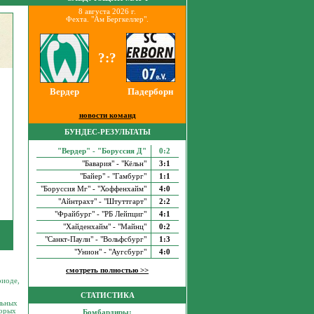
8 августа 2026 г.
Фехта. "Ам Бергкеллер".
?:?
Вердер
Падерборн
новости команд
БУНДЕС-РЕЗУЛЬТАТЫ
"Вердер" - "Боруссия Д"
0:2
"Бавария" - "Кёльн"
3:1
"Байер" - "Гамбург"
1:1
"Боруссия Мг" - "Хоффенхайм"
4:0
"Айнтрахт" - "Штуттгарт"
2:2
"Фрайбург" - "РБ Лейпциг"
4:1
"Хайденхайм" - "Майнц"
0:2
"Санкт-Паули" - "Вольфсбург"
1:3
"Унион" - "Аугсбург"
4:0
смотреть полностью >>
риоде,
СТАТИСТИКА
льных
торых
Бомбардиры: