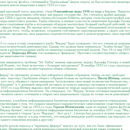
ских кругов, футбол, считавшийся "буржуазным" видом спорта, не был полностью милитар
захвата власти нацистами в марте 1933-го года.
ей причиной этого, вероятно, стали
Олимпийские игры 1936-го года
в Берлине. Нацистс
ия хотела представить себя миру как мирное государство. Это считалось крайне важным,
ьку США и другие западные страны обсуждали бойкоты, которые стали бы катастрофой для
анды нацистского режима. Таким образом, в первые годы после назначения Адольфа Гитле
иеся спортивные клубы и ассоциации обладали значительно большей свободой действий, че
 сферах общества. Но прежде всего, так называемые "лидеры" объединений использовали э
ы не для того, чтобы, возможно, сохранить собственное самоопределение, а скорее для тог
активно продвигать свои национал-социалистические идеи и демонстрировать свою парти
ость.
3-го года в уставе спортивного клуба "Вердер" было оговорено, что его членам не разреша
ться политической деятельностью. Однако это должно было измениться. "Зелёно-белые" бы
пили к реструктуризации клуба по национал-социалистической модели. Уже 14-го мая 1933
едатель"
Бернхард Штаке
стал называться "фюрером". Протокол соответствующего общего
ия заканчивается словами:
ние завершилось тройным "Зиг Хайль" нашему народному лидеру Адольфу Гитлеру и наше
ой Родине, что было встречено с большим энтузиазмом". В октябре 1933-го года структура
адикально изменена на внеочередном общем собрании.
фюрер" по-прежнему должен был избираться общим собранием, теперь он мог свободно
лять персонал. Одобрение общего собрания больше не требовалось.
Вилли Штёвер
, зани
 этот пост, объявил о своем намерении "использовать свои новые полномочия безжалостно, 
обходимо" и "с железной энергией заставить исчезнуть навсегда смутьянов и недовольных".
 1933-го года Штёвер выразил свой энтузиазм по поводу национал-социалистической идеи 
м информационном бюллетене. Он утверждал, что "Вердер "всегда отстаивал национальный
с момента своего основания и открыл свое национальное сердце не только после революции"
ительно, в клубном информационном бюллетене неоднократно встречаются утверждения,
ельствующие о том, что сильное национал-социалистическое самосознание существовало ср
 "зелено-белых" ещё до 1933-го года.
Герман Шленгеманн
, один из первых членов футбол
"Вердер Бремен", писал в клубном информационном бюллетене за сентябрь 1937 года: "Мы 
ого говорим о старом "духе "Вердера". Этот дух [...] всегда был духом в лучшем национал-
истическом смысле, и я рад отметить, что каждый менеджер клуба понимал, как передать эт
 одного поколения игроков к другому".
клуба начали переход к "принципу фюрера" задолго до того, как это было официально
сано. Приверженность клуба национал-социалистической идеологии также очевидна в