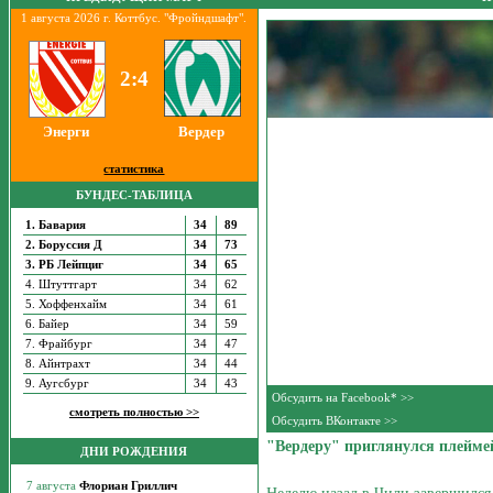
1 августа 2026 г. Коттбус. "Фройндшафт".
2:4
Энерги
Вердер
статистика
БУНДЕС-ТАБЛИЦА
1. Бавария
34
89
2. Боруссия Д
34
73
3. РБ Лейпциг
34
65
4. Штуттгарт
34
62
5. Хоффенхайм
34
61
6. Байер
34
59
7. Фрайбург
34
47
8. Айнтрахт
34
44
9. Аугсбург
34
43
Обсудить на Facebook* >>
смотреть полностью >>
Обсудить ВКонтакте >>
"Вердеру" приглянулся плейме
ДНИ РОЖДЕНИЯ