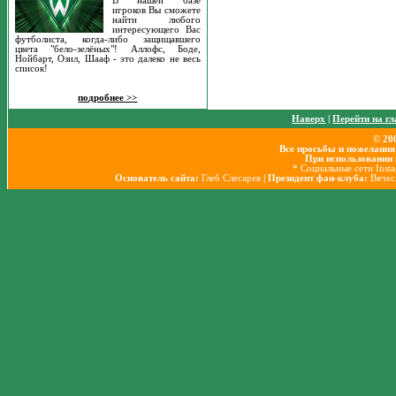
В нашей базе
игроков Вы сможете
найти любого
интересующего Вас
футболиста, когда-либо защищавшего
цвета "бело-зелёных"! Аллофс, Боде,
Нойбарт, Озил, Шааф - это далеко не весь
список!
подробнее >>
Наверх
|
Перейти на г
© 20
Все просьбы и пожелания
При использовании 
* Социальные сети Inst
Основатель сайта:
Глеб Слесарев
| Президент фан-клуба:
Вячес