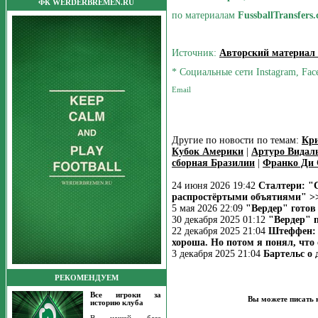
ФК WERDERBREMEN.RU
по материалам
FussballTransfers
Источник:
Авторский материал
* Социальные сети Instagram, Fac
Другие по новости по темам:
Кри
Кубок Америки
|
Артуро Видал
сборная Бразилии
|
Франко Ди 
24 июня 2026 19:42
Сталтери: "
распростёртыми объятиями" >
5 мая 2026 22:09
"Вердер" готов
30 декабря 2025 01:12
"Вердер" 
22 декабря 2025 21:04
Штеффен: 
хороша. Но потом я понял, что
3 декабря 2025 21:04
Бартельс о 
РЕКОМЕНДУЕМ
Все игроки за
Вы можете писать 
историю клуба