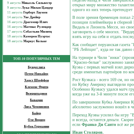
Неделю назад в Чили завершился 
открыл миру множество талантли
одного из них теперь претендует 
В поле зрения бременцев попал 
позиции плеймейкера в сборной П
Видаль и Лионель Месси, но свое
заговорить о себе многих. "Верд
взять игру на себя и отдать посл
Как сообщает перуанская газета "
"РБ Лейпциг", куда не так давно
На турнире в Чили "инки" (проз
ТОП-10 ПОПУЛЯРНЫХ ТЕМ
"Красно-белые" заслуженно занял
Куэва с первых матчей взял дири
Бундеслига
среди именитых партнёров по ко
Петер Нимайер
Рост Куэваса - всего 169 см, но 
Хорст Штеффен
по Кубку Америку выглядели прос
Клеменс Фритц
Особенно Куэвасу удался матч гр
Везерштадион
когда уже на 3-й минуте после ег
Бавария
По завершении Кубка Америки К
абсолютно заслуженно вошёл в ч
Лига Чемпионов
Байер
Переход Куэвы усилил бы игру "
и всегда, остаются деньги. Скорее
Оле Вернер
если
Франко Ди Санто
всё же р
Кубок Германии
Иван Столяров
,