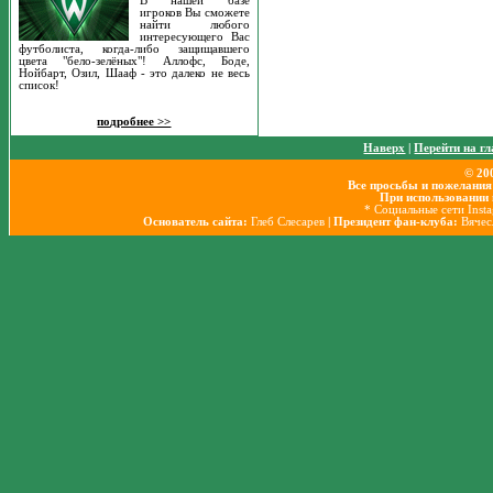
В нашей базе
игроков Вы сможете
найти любого
интересующего Вас
футболиста, когда-либо защищавшего
цвета "бело-зелёных"! Аллофс, Боде,
Нойбарт, Озил, Шааф - это далеко не весь
список!
подробнее >>
Наверх
|
Перейти на г
© 20
Все просьбы и пожелания
При использовании 
* Социальные сети Inst
Основатель сайта:
Глеб Слесарев
| Президент фан-клуба:
Вячес