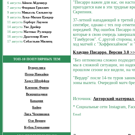
"Писарро важен для нас, он нас
пригодится нам в эти трудные вр
Скрипник.
37-летний нападающий в третий р
сентябре, однако с тех пор отмет
передачей. Ряд ошибок Писарро 
которые в свою очередь завершали
"Гамбургом". С другой стороны,
ход матчей с "Хоффенхаймом" и "
Клаудио Писарро. Версия 3.0 >>
ТОП-10 ПОПУЛЯРНЫХ ТЕМ
"Без оптимизма сложно подходить
мы в сложной ситуации, но надеж
Бундеслига
прошлом сезоне все видели, на ч
Петер Нимайер
"Вердер" после 14-ти туров заним
Хорст Штеффен
зоны вылета. Очередной матч бре
Клеменс Фритц
Везерштадион
Источник:
Авторский материал
Бавария
* Социальные сети Instagram, Fac
Байер
Лига Чемпионов
Оле Вернер
Кубок Германии