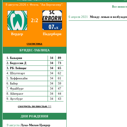
8 августа 2026 г. Фехта. "Ам Бергкеллер".
Все новос
6 апреля 2021
Между ленью и возбужден
2:2
Вердер
Падерборн
статистика
БУНДЕС-ТАБЛИЦА
1. Бавария
34
89
2. Боруссия Д
34
73
3. РБ Лейпциг
34
65
4. Штуттгарт
34
62
5. Хоффенхайм
34
61
6. Байер
34
59
7. Фрайбург
34
47
8. Айнтрахт
34
44
9. Аугсбург
34
43
смотреть полностью >>
ДНИ РОЖДЕНИЯ