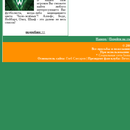
В нашей базе
игроков Вы сможете
найти любого
интересующего Вас
футболиста, когда-либо защищавшего
цвета "бело-зелёных"! Аллофс, Боде,
Нойбарт, Озил, Шааф - это далеко не весь
список!
подробнее >>
Наверх
|
Перейти на г
© 20
Все просьбы и пожелания
При использовании 
* Социальные сети Inst
Основатель сайта:
Глеб Слесарев
| Президент фан-клуба:
Вячес