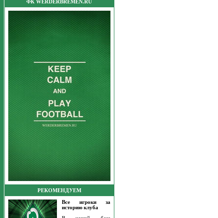
ФК WERDERBREMEN.RU
РЕКОМЕНДУЕМ
Все игроки за
историю клуба