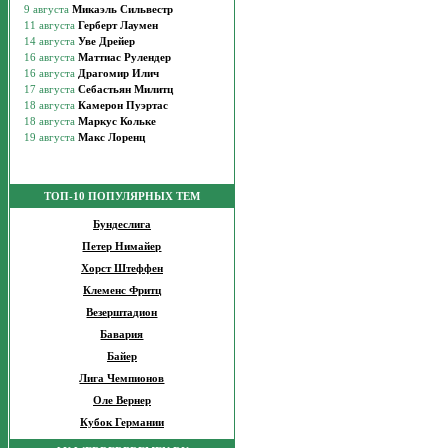
ТОП-10 ПОПУЛЯРНЫХ ТЕМ
Бундеслига
Петер Нимайер
Хорст Штеффен
Клеменс Фритц
Везерштадион
Бавария
Байер
Лига Чемпионов
Оле Вернер
Кубок Германии