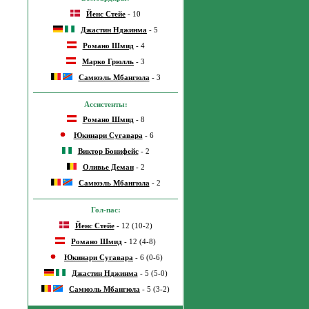
Йенс Стейе
- 10
Джастин Нджинма
- 5
Романо Шмид
- 4
Марко Грюлль
- 3
Самюэль Мбангюла
- 3
Ассистенты:
Романо Шмид
- 8
Юкинари Сугавара
- 6
Виктор Бонифейс
- 2
Оливье Деман
- 2
Самюэль Мбангюла
- 2
Гол-пас:
Йенс Стейе
- 12 (10-2)
Романо Шмид
- 12 (4-8)
Юкинари Сугавара
- 6 (0-6)
Джастин Нджинма
- 5 (5-0)
Самюэль Мбангюла
- 5 (3-2)