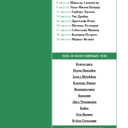
ТОП-10 ПОПУЛЯРНЫХ ТЕМ
Бундеслига
Петер Нимайер
Хорст Штеффен
Клеменс Фритц
Везерштадион
Бавария
Лига Чемпионов
Байер
Оле Вернер
Кубок Германии