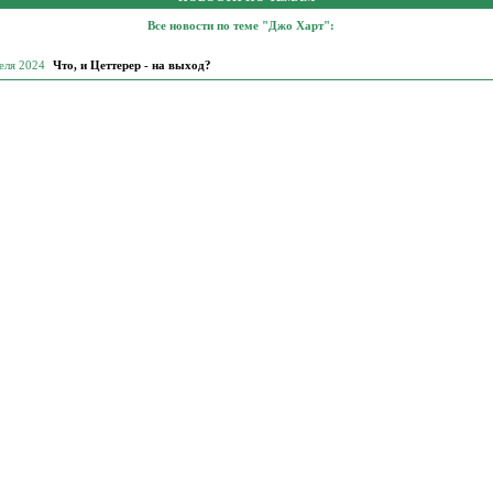
Все новости по теме "Джо Харт":
еля 2024
Что, и Цеттерер - на выход?