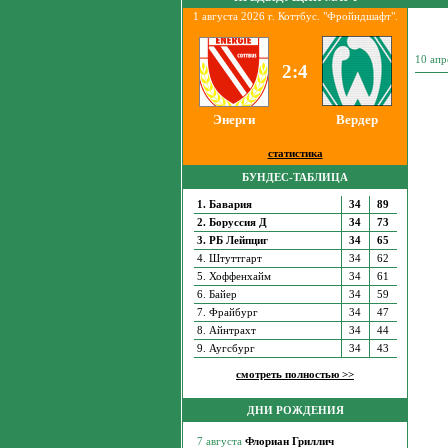
1 августа 2026 г. Коттбус. "Фройндшафт".
10 апр
2:4
Энерги
Вердер
статистика
БУНДЕС-ТАБЛИЦА
1. Бавария
34
89
2. Боруссия Д
34
73
3. РБ Лейпциг
34
65
4. Штуттгарт
34
62
5. Хоффенхайм
34
61
6. Байер
34
59
7. Фрайбург
34
47
8. Айнтрахт
34
44
9. Аугсбург
34
43
смотреть полностью >>
ДНИ РОЖДЕНИЯ