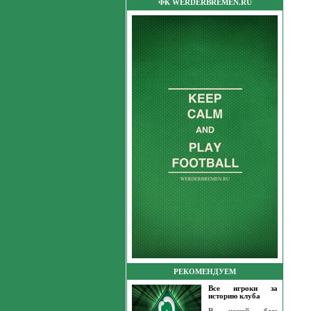
ФК WERDERBREMEN.RU
РЕКОМЕНДУЕМ
Все игроки за
историю клуба