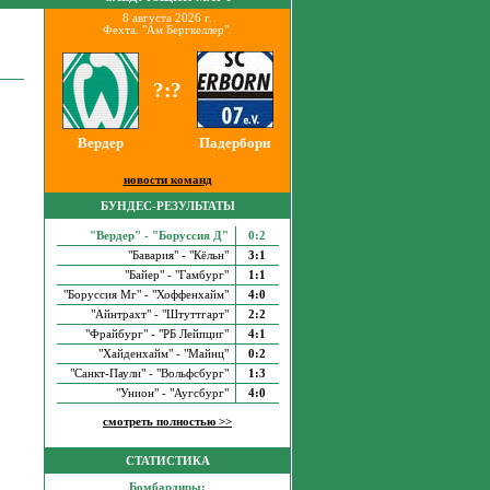
8 августа 2026 г.
Фехта. "Ам Бергкеллер".
?:?
Вердер
Падерборн
новости команд
БУНДЕС-РЕЗУЛЬТАТЫ
"Вердер" - "Боруссия Д"
0:2
"Бавария" - "Кёльн"
3:1
"Байер" - "Гамбург"
1:1
"Боруссия Мг" - "Хоффенхайм"
4:0
"Айнтрахт" - "Штуттгарт"
2:2
"Фрайбург" - "РБ Лейпциг"
4:1
"Хайденхайм" - "Майнц"
0:2
"Санкт-Паули" - "Вольфсбург"
1:3
"Унион" - "Аугсбург"
4:0
смотреть полностью >>
СТАТИСТИКА
Бомбардиры: