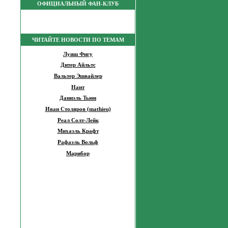
ОФИЦИАЛЬНЫЙ ФАН-КЛУБ
ЧИТАЙТЕ НОВОСТИ ПО ТЕМАМ
Луиш Фигу
Дитер Айльтс
Вальтер Эшвайлер
Нант
Даниэль Тьюн
Иван Столяров (mathieu)
Реал Солт-Лейк
Михаэль Крафт
Рафаэль Вольф
Марибор