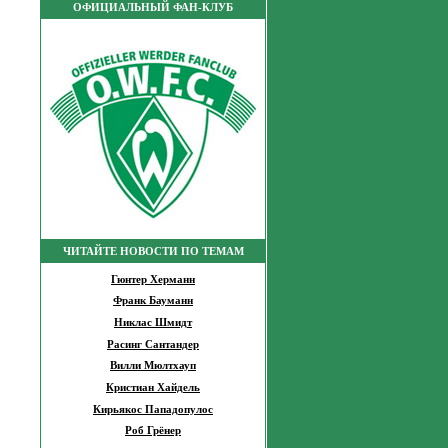
ОФИЦИАЛЬНЫЙ ФАН-КЛУБ
ЧИТАЙТЕ НОВОСТИ ПО ТЕМАМ
Гюнтер Херманн
Франк Бауманн
Никлас Шмидт
Расинг Сантандер
Вилли Мюлтхауп
Кристиан Хайдель
Кирьякос Пападопулос
Роб Грёнер