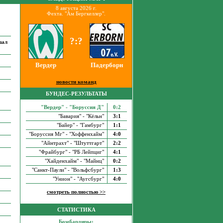
8 августа 2026 г.
Фехта. "Ам Бергкеллер".
?:?
шал
Вердер
Падерборн
новости команд
БУНДЕС-РЕЗУЛЬТАТЫ
"Вердер" - "Боруссия Д"
0:2
"Бавария" - "Кёльн"
3:1
"Байер" - "Гамбург"
1:1
"Боруссия Мг" - "Хоффенхайм"
4:0
"Айнтрахт" - "Штуттгарт"
2:2
"Фрайбург" - "РБ Лейпциг"
4:1
"Хайденхайм" - "Майнц"
0:2
"Санкт-Паули" - "Вольфсбург"
1:3
"Унион" - "Аугсбург"
4:0
смотреть полностью >>
СТАТИСТИКА
Бомбардиры: