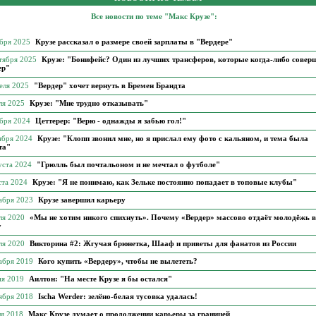
Все новости по теме "Макс Крузе":
ября 2025
Крузе рассказал о размере своей зарплаты в "Вердере"
тября 2025
Крузе: "Бонифейс? Один из лучших трансферов, которые когда-либо совер
ер"
еля 2025
"Вердер" хочет вернуть в Бремен Брандта
ля 2025
Крузе: "Мне трудно отказывать"
ября 2024
Цеттерер: "Верю - однажды я забью гол!"
ября 2024
Крузе: "Клопп звонил мне, но я прислал ему фото с кальяном, и тема была
та"
уста 2024
"Грюлль был почтальоном и не мечтал о футболе"
ста 2024
Крузе: "Я не понимаю, как Зельке постоянно попадает в топовые клубы"
кабря 2023
Крузе завершил карьеру
ля 2020
«Мы не хотим никого спихнуть». Почему «Вердер» массово отдаёт молодёжь в
у
ля 2020
Викторина #2: Жгучая брюнетка, Шааф и приветы для фанатов из России
кабря 2019
Кого купить «Вердеру», чтобы не вылететь?
ня 2019
Аилтон: "На месте Крузе я бы остался"
тября 2018
Ischa Werder: зелёно-белая тусовка удалась!
ля 2018
Макс Крузе думает о продолжении карьеры за границей