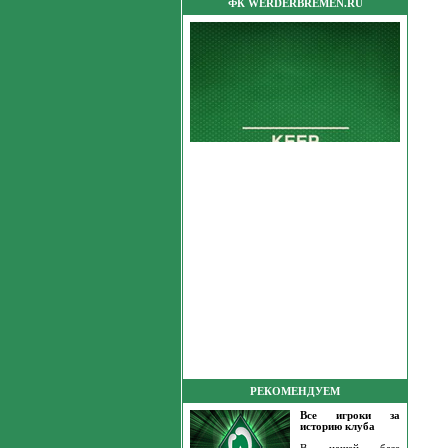
ФК WERDERBREMEN.RU
РЕКОМЕНДУЕМ
Все игроки за
историю клуба