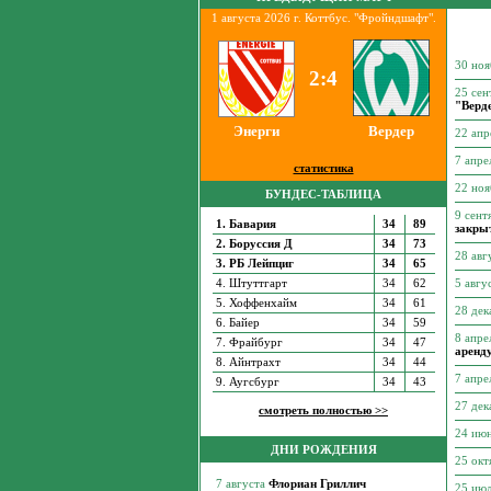
1 августа 2026 г. Коттбус. "Фройндшафт".
30 но
2:4
25 сен
"Верд
Энерги
Вердер
22 апр
7 апре
статистика
22 но
БУНДЕС-ТАБЛИЦА
9 сент
1. Бавария
34
89
закры
2. Боруссия Д
34
73
28 авг
3. РБ Лейпциг
34
65
4. Штуттгарт
34
62
5 авгу
5. Хоффенхайм
34
61
28 де
6. Байер
34
59
8 апре
7. Фрайбург
34
47
аренд
8. Айнтрахт
34
44
7 апре
9. Аугсбург
34
43
27 де
смотреть полностью >>
24 ию
ДНИ РОЖДЕНИЯ
25 ок
25 ию