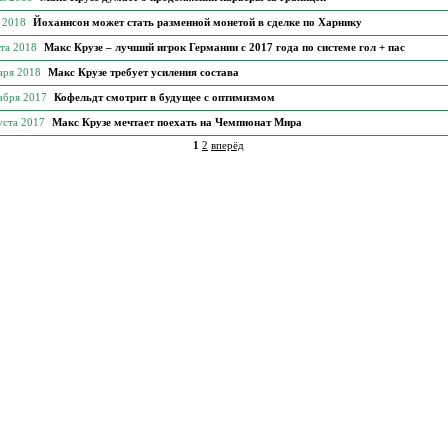
я 2018
Йоханнсон может стать разменной монетой в сделке по Харнику
рта 2018
Макс Крузе – лучший игрок Германии с 2017 года по системе гол + пас
аря 2018
Макс Крузе требует усиления состава
кабря 2017
Кофельдт смотрит в будущее с оптимизмом
уста 2017
Макс Крузе мечтает поехать на Чемпионат Мира
1
2
вперёд