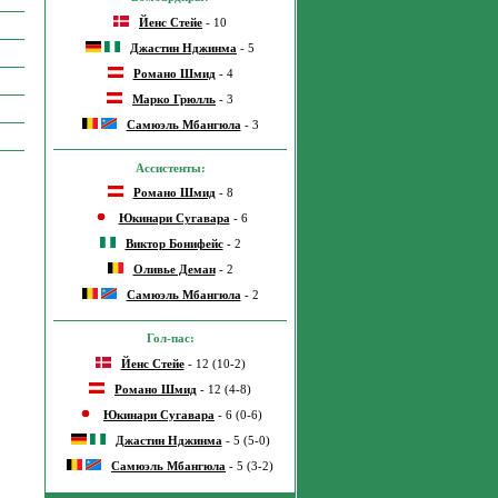
Йенс Стейе
- 10
Джастин Нджинма
- 5
Романо Шмид
- 4
Марко Грюлль
- 3
Самюэль Мбангюла
- 3
Ассистенты:
Романо Шмид
- 8
Юкинари Сугавара
- 6
Виктор Бонифейс
- 2
Оливье Деман
- 2
Самюэль Мбангюла
- 2
Гол-пас:
Йенс Стейе
- 12 (10-2)
Романо Шмид
- 12 (4-8)
Юкинари Сугавара
- 6 (0-6)
Джастин Нджинма
- 5 (5-0)
Самюэль Мбангюла
- 5 (3-2)