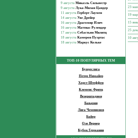
23 ма
19 ма
15 янв
25 де
10 авг
ТОП-10 ПОПУЛЯРНЫХ ТЕМ
Бундеслига
Петер Нимайер
Хорст Штеффен
Клеменс Фритц
Везерштадион
Бавария
Лига Чемпионов
Байер
Оле Вернер
Кубок Германии