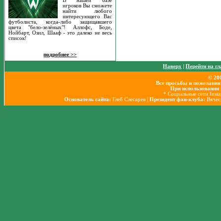
В нашей базе
игроков Вы сможете
найти любого
интересующего Вас
футболиста, когда-либо защищавшего
цвета "бело-зелёных"! Аллофс, Боде,
Нойбарт, Озил, Шааф - это далеко не весь
список!
подробнее >>
Наверх
|
Перейти на г
© 20
Все просьбы и пожелания
При использовании 
* Социальные сети Inst
Основатель сайта:
Глеб Слесарев
| Президент фан-клуба:
Вячес