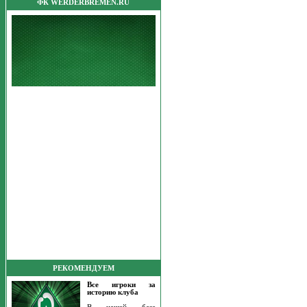
ФК WERDERBREMEN.RU
РЕКОМЕНДУЕМ
Все игроки за
историю клуба