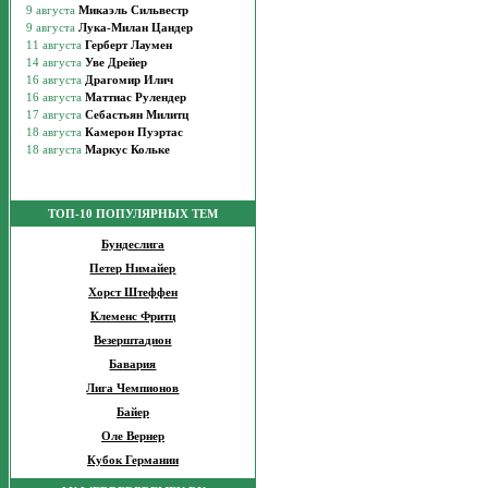
ТОП-10 ПОПУЛЯРНЫХ ТЕМ
Бундеслига
Петер Нимайер
Хорст Штеффен
Клеменс Фритц
Везерштадион
Бавария
Лига Чемпионов
Байер
Оле Вернер
Кубок Германии