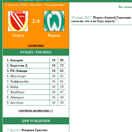
1 августа 2026 г. Коттбус. "Фройндшафт".
Все ново
10 июня 2022
Игрок сборной Германии
2:4
сказали, что я не буду играть"
Энерги
Вердер
статистика
БУНДЕС-ТАБЛИЦА
1. Бавария
34
89
2. Боруссия Д
34
73
3. РБ Лейпциг
34
65
4. Штуттгарт
34
62
5. Хоффенхайм
34
61
6. Байер
34
59
7. Фрайбург
34
47
8. Айнтрахт
34
44
9. Аугсбург
34
43
смотреть полностью >>
ДНИ РОЖДЕНИЯ