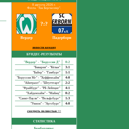
8 августа 2026 г.
Фехта. "Ам Бергкеллер".
?:?
Вердер
Падерборн
новости команд
БУНДЕС-РЕЗУЛЬТАТЫ
"Вердер" - "Боруссия Д"
0:2
"Бавария" - "Кёльн"
3:1
"Байер" - "Гамбург"
1:1
"Боруссия Мг" - "Хоффенхайм"
4:0
"Айнтрахт" - "Штуттгарт"
2:2
"Фрайбург" - "РБ Лейпциг"
4:1
"Хайденхайм" - "Майнц"
0:2
"Санкт-Паули" - "Вольфсбург"
1:3
"Унион" - "Аугсбург"
4:0
смотреть полностью >>
СТАТИСТИКА
Бомбардиры: