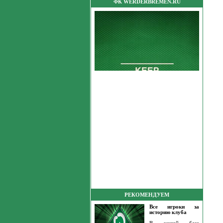
ФК WERDERBREMEN.RU
РЕКОМЕНДУЕМ
Все игроки за
историю клуба