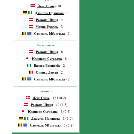
Йенс Стейе
- 10
Джастин Нджинма
- 5
Романо Шмид
- 4
Марко Грюлль
- 3
Самюэль Мбангюла
- 3
Ассистенты:
Романо Шмид
- 8
Юкинари Сугавара
- 6
Виктор Бонифейс
- 2
Оливье Деман
- 2
Самюэль Мбангюла
- 2
Гол-пас:
Йенс Стейе
- 12 (10-2)
Романо Шмид
- 12 (4-8)
Юкинари Сугавара
- 6 (0-6)
Джастин Нджинма
- 5 (5-0)
Самюэль Мбангюла
- 5 (3-2)