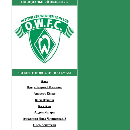
ОФИЦИАЛЬНЫЙ ФАН-КЛУБ
ЧИТАЙТЕ НОВОСТИ ПО ТЕМАМ
Ален
Пьер-Эмерик Обамеянг
Андреас Кёпке
Вася Пупкин
Вест Хэм
Ардон Яшари
Азиатская Лига Чемпионов 2
Пьер Бенгтссон