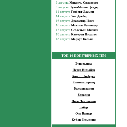
ТОП-10 ПОПУЛЯРНЫХ ТЕМ
Бундеслига
Петер Нимайер
Хорст Штеффен
Клеменс Фритц
Везерштадион
Бавария
Лига Чемпионов
Байер
Оле Вернер
Кубок Германии