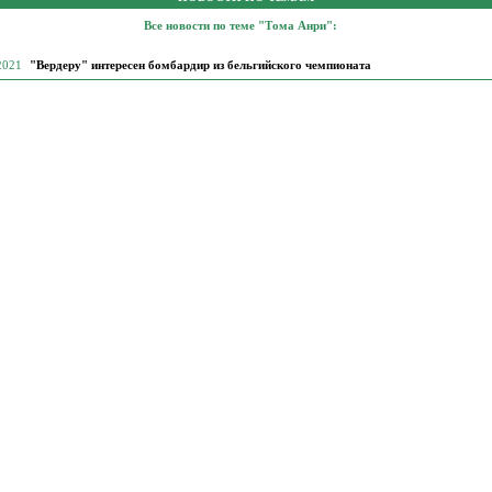
Все новости по теме "Тома Анри":
 2021
"Вердеру" интересен бомбардир из бельгийского чемпионата