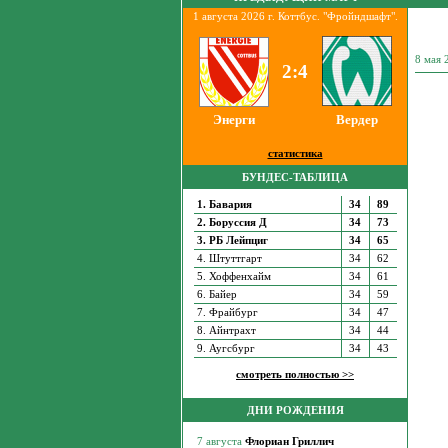
1 августа 2026 г. Коттбус. "Фройндшафт".
8 мая
2:4
Энерги
Вердер
статистика
БУНДЕС-ТАБЛИЦА
1. Бавария
34
89
2. Боруссия Д
34
73
3. РБ Лейпциг
34
65
4. Штуттгарт
34
62
5. Хоффенхайм
34
61
6. Байер
34
59
7. Фрайбург
34
47
8. Айнтрахт
34
44
9. Аугсбург
34
43
смотреть полностью >>
ДНИ РОЖДЕНИЯ