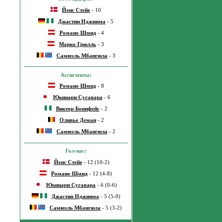
Йенс Стейе
- 10
Джастин Нджинма
- 5
Романо Шмид
- 4
Марко Грюлль
- 3
Самюэль Мбангюла
- 3
Ассистенты:
Романо Шмид
- 8
Юкинари Сугавара
- 6
Виктор Бонифейс
- 2
Оливье Деман
- 2
Самюэль Мбангюла
- 2
Гол-пас:
Йенс Стейе
- 12 (10-2)
Романо Шмид
- 12 (4-8)
Юкинари Сугавара
- 6 (0-6)
Джастин Нджинма
- 5 (5-0)
Самюэль Мбангюла
- 5 (3-2)