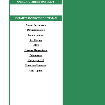
ОФИЦИАЛЬНЫЙ ФАН-КЛУБ
ЧИТАЙТЕ НОВОСТИ ПО ТЕМАМ
Халил Алтынтоп
Юлиан Брандт
Унион Берлин
ФК Париж
ЛНЗ
Патрик Овомойела
Erinnerung
Карлсруэ U19
Николче Новески
АЕК Афины