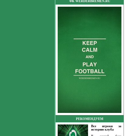
ФК WERDERBREMEN.RU
РЕКОМЕНДУЕМ
Все игроки за
историю клуба