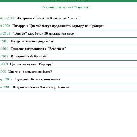
Все новости по теме "Тциолис":
тября 2011
Интервью с Клаусом Аллофсом: Часть II
ля 2009
Писарро и Циолис могут продолжить карьеру во Франции
ня 2009
"Вердер" заработал 30 миллионов евро
я 2009
Налдо и Визе не продаются
я 2009
Тциолис договорился с "Вердером"
я 2009
Расстроенный Враньеш
я 2009
Циолис не нужен "Вердеру"
 2009
Циолис - быть или не быть?
аря 2009
Тциолис: сбылась моя мечта
ря 2009
Второй новичок: Александр Тциолис