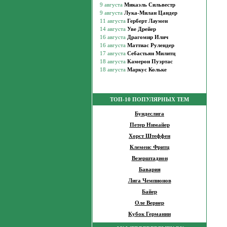
ТОП-10 ПОПУЛЯРНЫХ ТЕМ
Бундеслига
Петер Нимайер
Хорст Штеффен
Клеменс Фритц
Везерштадион
Бавария
Лига Чемпионов
Байер
Оле Вернер
Кубок Германии