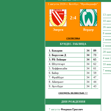
1 августа 2026 г. Коттбус. "Фройндшафт".
13 ок
2:4
10 ию
26 ию
Энерги
Вердер
8 июн
статистика
2 июн
БУНДЕС-ТАБЛИЦА
2 июн
1. Бавария
34
89
28 ма
2. Боруссия Д
34
73
4 мая
3. РБ Лейпциг
34
65
4. Штуттгарт
34
62
10 янв
5. Хоффенхайм
34
61
7 янва
6. Байер
34
59
7. Фрайбург
34
47
8. Айнтрахт
34
44
9. Аугсбург
34
43
смотреть полностью >>
ДНИ РОЖДЕНИЯ