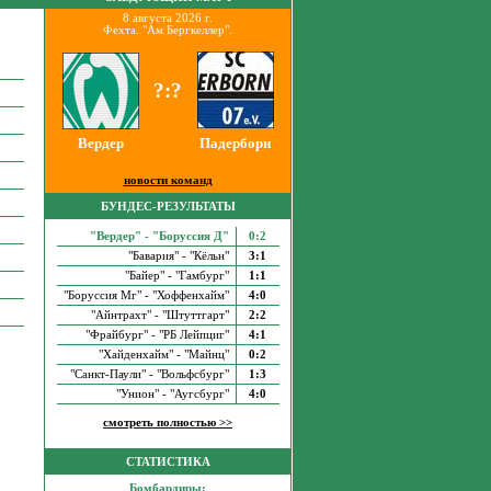
8 августа 2026 г.
Фехта. "Ам Бергкеллер".
?:?
Вердер
Падерборн
новости команд
БУНДЕС-РЕЗУЛЬТАТЫ
"Вердер" - "Боруссия Д"
0:2
"Бавария" - "Кёльн"
3:1
"Байер" - "Гамбург"
1:1
"Боруссия Мг" - "Хоффенхайм"
4:0
"Айнтрахт" - "Штуттгарт"
2:2
"Фрайбург" - "РБ Лейпциг"
4:1
"Хайденхайм" - "Майнц"
0:2
"Санкт-Паули" - "Вольфсбург"
1:3
"Унион" - "Аугсбург"
4:0
смотреть полностью >>
СТАТИСТИКА
Бомбардиры: