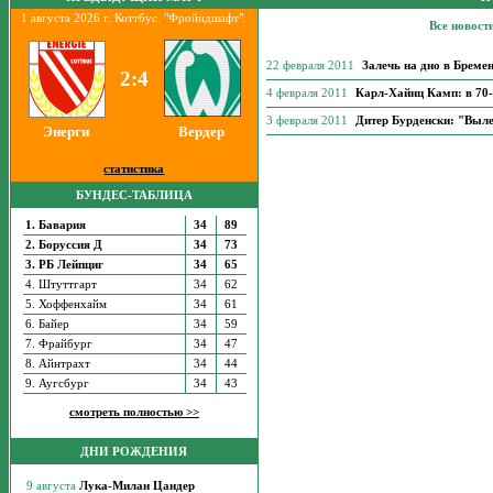
1 августа 2026 г. Коттбус. "Фройндшафт".
Все новост
22 февраля 2011
Залечь на дно в Бреме
2:4
4 февраля 2011
Карл-Хайнц Камп: в 70-
3 февраля 2011
Дитер Бурденски: "Вылет
Энерги
Вердер
статистика
БУНДЕС-ТАБЛИЦА
1. Бавария
34
89
2. Боруссия Д
34
73
3. РБ Лейпциг
34
65
4. Штуттгарт
34
62
5. Хоффенхайм
34
61
6. Байер
34
59
7. Фрайбург
34
47
8. Айнтрахт
34
44
9. Аугсбург
34
43
смотреть полностью >>
ДНИ РОЖДЕНИЯ