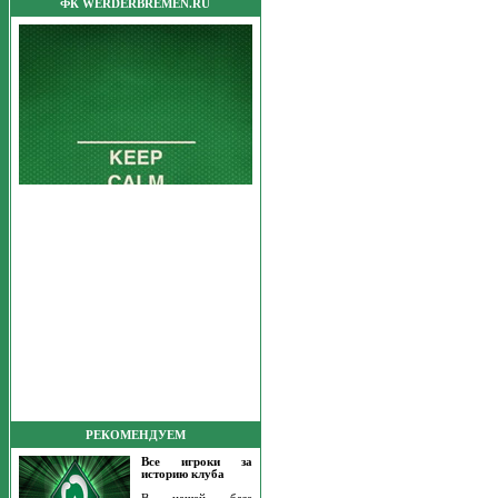
ФК WERDERBREMEN.RU
РЕКОМЕНДУЕМ
Все игроки за
историю клуба