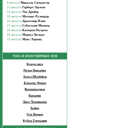
ТОП-10 ПОПУЛЯРНЫХ ТЕМ
Бундеслига
Петер Нимайер
Хорст Штеффен
Клеменс Фритц
Везерштадион
Бавария
Лига Чемпионов
Байер
Оле Вернер
Кубок Германии