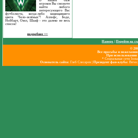
В нашей базе
игроков Вы сможете
найти любого
интересующего Вас
футболиста, когда-либо защищавшего
цвета "бело-зелёных"! Аллофс, Боде,
Нойбарт, Озил, Шааф - это далеко не весь
список!
подробнее >>
Наверх
|
Перейти на г
© 20
Все просьбы и пожелания
При использовании 
* Социальные сети Inst
Основатель сайта:
Глеб Слесарев
| Президент фан-клуба:
Вячес