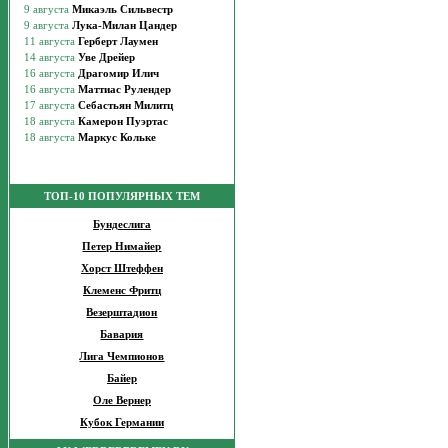
ТОП-10 ПОПУЛЯРНЫХ ТЕМ
Бундеслига
Петер Нимайер
Хорст Штеффен
Клеменс Фритц
Везерштадион
Бавария
Лига Чемпионов
Байер
Оле Вернер
Кубок Германии