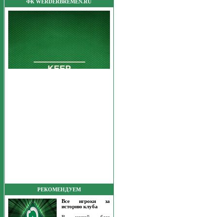
ФК WERDERBREMEN.RU
РЕКОМЕНДУЕМ
Все игроки за
историю клуба