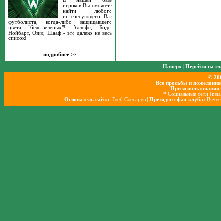
В нашей базе
игроков Вы сможете
найти любого
интересующего Вас
футболиста, когда-либо защищавшего
цвета "бело-зелёных"! Аллофс, Боде,
Нойбарт, Озил, Шааф - это далеко не весь
список!
подробнее >>
Наверх
|
Перейти на г
© 20
Все просьбы и пожелания
При использовании 
* Социальные сети Inst
Основатель сайта:
Глеб Слесарев
| Президент фан-клуба:
Вячес