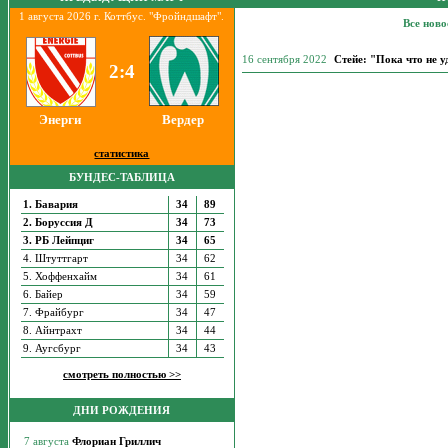
1 августа 2026 г. Коттбус. "Фройндшафт".
Все ново
16 сентября 2022
Стейе: "Пока что не у
2:4
Энерги
Вердер
статистика
БУНДЕС-ТАБЛИЦА
1. Бавария
34
89
2. Боруссия Д
34
73
3. РБ Лейпциг
34
65
4. Штуттгарт
34
62
5. Хоффенхайм
34
61
6. Байер
34
59
7. Фрайбург
34
47
8. Айнтрахт
34
44
9. Аугсбург
34
43
смотреть полностью >>
ДНИ РОЖДЕНИЯ