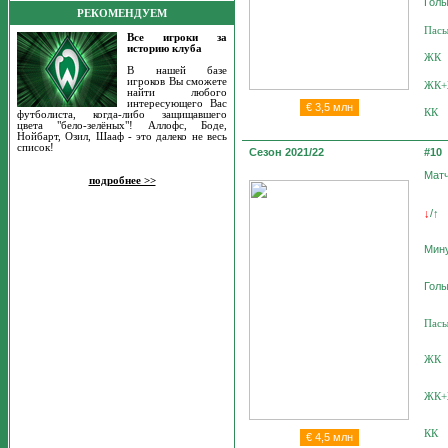
Гол
РЕКОМЕНДУЕМ
Пас
Все игроки за
историю клуба
ЖК
В нашей базе
игроков Вы сможете
ЖК
найти любого
интересующего Вас
€
3,5 млн
КК
футболиста, когда-либо защищавшего
цвета "бело-зелёных"! Аллофс, Боде,
Нойбарт, Озил, Шааф - это далеко не весь
список!
Сезон 2021/22
#10
Мат
подробнее >>
/
↓
↑
Мин
Гол
Пас
ЖК
ЖК
КК
€
4,5 млн