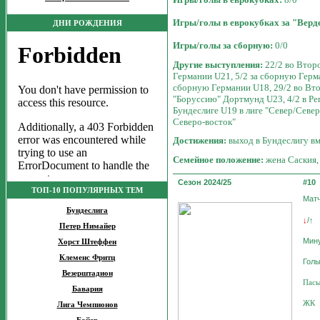
Игры/голы в еврокубках за "Верд
ДНИ РОЖДЕНИЯ
Игры/голы за сборную:
0/0
Другие выступления:
22/2 во Втор
Германии U21,
5/2 за сборную Гер
сборную Германии U18, 29/2 во Втор
"Боруссию" Дортмунд U23, 4/2 в Рег
Бундеслиге U19 в лиге "Север/Северо
Северо-восток"
Достижения:
выход в Бундеслигу вм
Семейное положение:
жена Саския,
Сезон 2024/25
#10
ТОП-10 ПОПУЛЯРНЫХ ТЕМ
Мат
Бундеслига
/
↓
↑
Петер Нимайер
Мин
Хорст Штеффен
Клеменс Фритц
Гол
Везерштадион
Пас
Бавария
ЖК
Лига Чемпионов