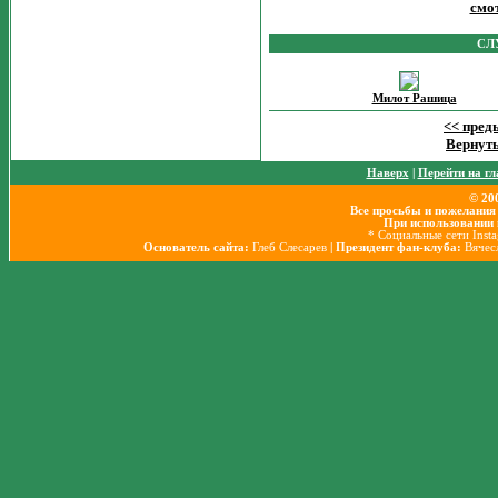
смот
СЛ
Милот Рашица
<< пре
Вернуть
Наверх
|
Перейти на г
© 20
Все просьбы и пожелания
При использовании 
* Социальные сети Insta
Основатель сайта:
Глеб Слесарев
| Президент фан-клуба:
Вячес