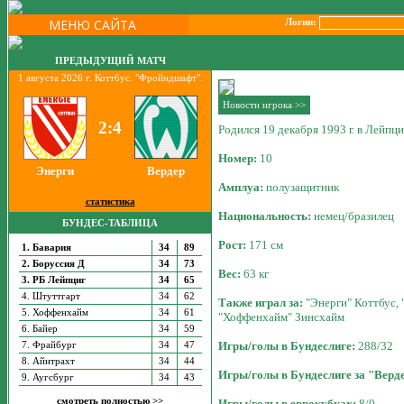
МЕНЮ САЙТА
Логин:
ПРЕДЫДУЩИЙ МАТЧ
1 августа 2026 г. Коттбус. "Фройндшафт".
Новости игрока >>
2:4
Родился 19 декабря 1993 г. в Лейпци
Номер:
10
Энерги
Вердер
Амплуа:
полузащитник
статистика
Национальность:
немец/бразилец
БУНДЕС-ТАБЛИЦА
Рост:
171 см
1. Бавария
34
89
2. Боруссия Д
34
73
Вес:
63 кг
3. РБ Лейпциг
34
65
4. Штуттгарт
34
62
Также играл за:
"Энерги" Коттбус, 
5. Хоффенхайм
34
61
"Хоффенхайм" Зинсхайм
6. Байер
34
59
Игры/голы в Бундеслиге:
288/32
7. Фрайбург
34
47
8. Айнтрахт
34
44
Игры/голы в Бундеслиге за "Верд
9. Аугсбург
34
43
смотреть полностью >>
Игры/голы в еврокубках:
8/0