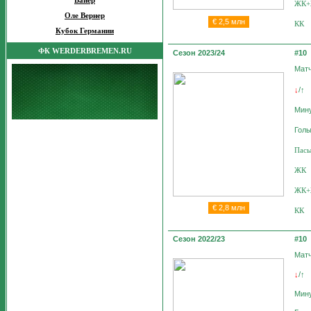
Байер
ЖК
Оле Вернер
€
2,5 млн
КК
Кубок Германии
ФК WERDERBREMEN.RU
Сезон 2023/24
#10
Мат
/
↓
↑
Мин
Гол
Пас
ЖК
ЖК
€
2,8 млн
КК
Сезон 2022/23
#10
Мат
/
↓
↑
Мин