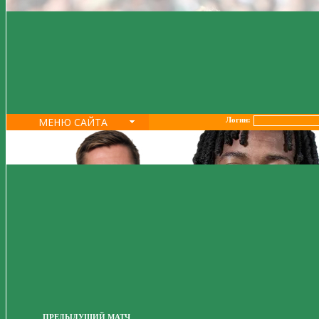
МЕНЮ САЙТА
Логин:
ПРЕДЫДУЩИЙ МАТЧ