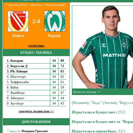
1 августа 2026 г. Коттбус. "Фройндшафт".
2:4
Энерги
Вердер
статистика
БУНДЕС-ТАБЛИЦА
1. Бавария
34
89
2. Боруссия Д
34
73
3. РБ Лейпциг
34
65
4. Штуттгарт
34
62
5. Хоффенхайм
34
61
6. Байер
34
59
Новости игрока >>
7. Фрайбург
34
47
8. Айнтрахт
34
44
(Испания), "Лидс" (Англия), "Борус
9. Аугсбург
34
43
смотреть полностью >>
Игры/голы в Бундеслиге:
25/2
Игры/голы в Бундеслиге за "Верд
ДНИ РОЖДЕНИЯ
Игры/голы в еврокубках:
33/1