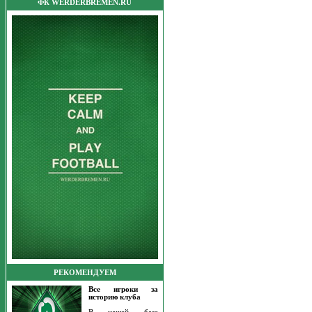
ФК WERDERBREMEN.RU
РЕКОМЕНДУЕМ
Все игроки за
историю клуба