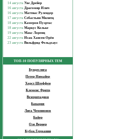
ТОП-10 ПОПУЛЯРНЫХ ТЕМ
Бундеслига
Петер Нимайер
Хорст Штеффен
Клеменс Фритц
Везерштадион
Бавария
Лига Чемпионов
Байер
Оле Вернер
Кубок Германии