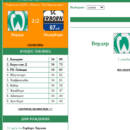
8 августа 2026 г. Фехта. "Ам Бергкеллер".
Выберите
2:2
Вердер
Падерборн
Вердер
статистика
БУНДЕС-ТАБЛИЦА
1. Бавария
34
89
1 декабр
2. Боруссия Д
34
73
все матч
3. РБ Лейпциг
34
65
4. Штуттгарт
34
62
5. Хоффенхайм
34
61
6. Байер
34
59
7. Фрайбург
34
47
8. Айнтрахт
34
44
9. Аугсбург
34
43
смотреть полностью >>
ДНИ РОЖДЕНИЯ