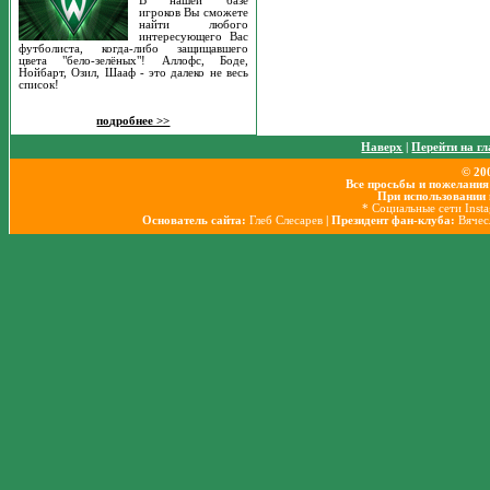
В нашей базе
игроков Вы сможете
найти любого
интересующего Вас
футболиста, когда-либо защищавшего
цвета "бело-зелёных"! Аллофс, Боде,
Нойбарт, Озил, Шааф - это далеко не весь
список!
подробнее >>
Наверх
|
Перейти на г
© 20
Все просьбы и пожелания
При использовании 
* Социальные сети Inst
Основатель сайта:
Глеб Слесарев
| Президент фан-клуба:
Вячес