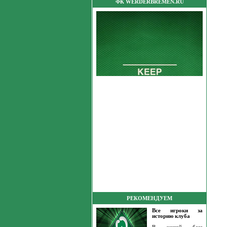
ФК WERDERBREMEN.RU
РЕКОМЕНДУЕМ
Все игроки за
историю клуба