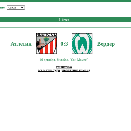
ите
6-й тур
Атлетик
0:3
Вердер
16 декабря. Бильбао. "Сан Мамес".
статистика
все матчи тура
|
положение команд