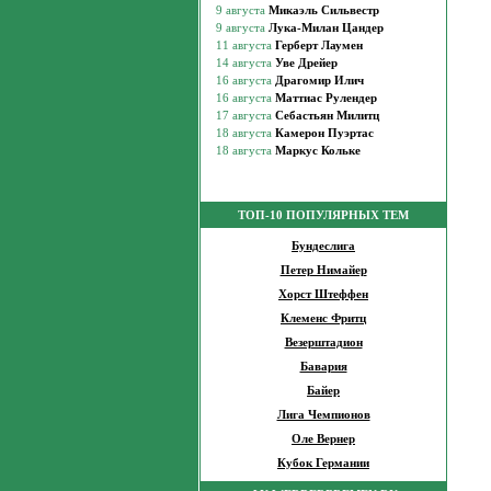
ТОП-10 ПОПУЛЯРНЫХ ТЕМ
Бундеслига
Петер Нимайер
Хорст Штеффен
Клеменс Фритц
Везерштадион
Бавария
Байер
Лига Чемпионов
Оле Вернер
Кубок Германии