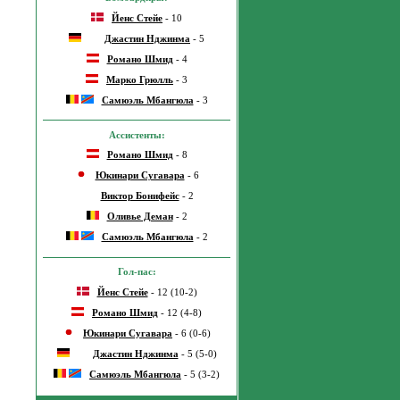
Йенс Стейе
- 10
Джастин Нджинма
- 5
Романо Шмид
- 4
Марко Грюлль
- 3
Самюэль Мбангюла
- 3
Ассистенты:
Романо Шмид
- 8
Юкинари Сугавара
- 6
Виктор Бонифейс
- 2
Оливье Деман
- 2
Самюэль Мбангюла
- 2
Гол-пас:
Йенс Стейе
- 12 (10-2)
Романо Шмид
- 12 (4-8)
Юкинари Сугавара
- 6 (0-6)
Джастин Нджинма
- 5 (5-0)
Самюэль Мбангюла
- 5 (3-2)