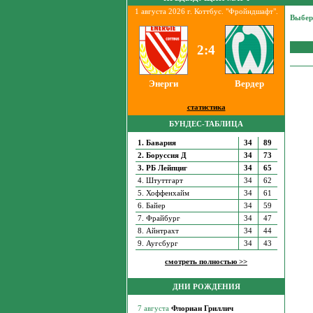
1 августа 2026 г. Коттбус. "Фройндшафт".
Выбер
2:4
Энерги
Вердер
статистика
БУНДЕС-ТАБЛИЦА
1. Бавария
34
89
2. Боруссия Д
34
73
3. РБ Лейпциг
34
65
4. Штуттгарт
34
62
5. Хоффенхайм
34
61
6. Байер
34
59
7. Фрайбург
34
47
8. Айнтрахт
34
44
9. Аугсбург
34
43
смотреть полностью >>
ДНИ РОЖДЕНИЯ