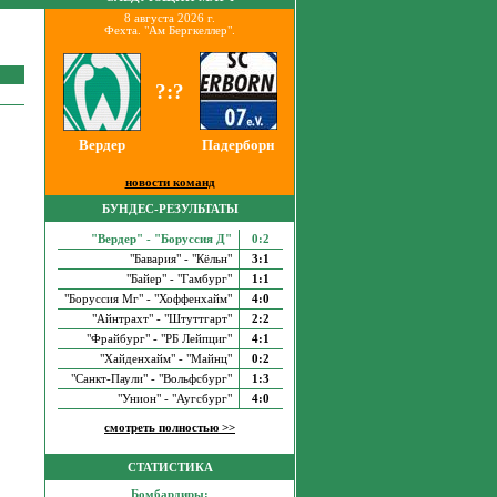
8 августа 2026 г.
Фехта. "Ам Бергкеллер".
?:?
Вердер
Падерборн
новости команд
БУНДЕС-РЕЗУЛЬТАТЫ
"Вердер" - "Боруссия Д"
0:2
"Бавария" - "Кёльн"
3:1
"Байер" - "Гамбург"
1:1
"Боруссия Мг" - "Хоффенхайм"
4:0
"Айнтрахт" - "Штуттгарт"
2:2
"Фрайбург" - "РБ Лейпциг"
4:1
"Хайденхайм" - "Майнц"
0:2
"Санкт-Паули" - "Вольфсбург"
1:3
"Унион" - "Аугсбург"
4:0
смотреть полностью >>
СТАТИСТИКА
Бомбардиры: