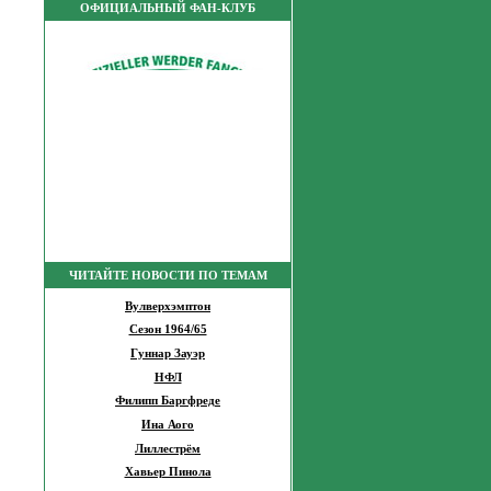
ОФИЦИАЛЬНЫЙ ФАН-КЛУБ
ЧИТАЙТЕ НОВОСТИ ПО ТЕМАМ
Вулверхэмптон
Сезон 1964/65
Гуннар Зауэр
НФЛ
Филипп Баргфреде
Ина Аого
Лиллестрём
Хавьер Пинола