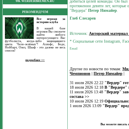
добиться целей команды. Он был 
ФК WERDERBREMEN.RU
протяжении девяти лет, которые о
"Вердера"
Петер Нимайер
.
РЕКОМЕНДУЕМ
Глеб Слесарев
Все игроки за
историю клуба
В нашей базе
игроков Вы сможете
Источник:
Авторский материал
найти любого
интересующего Вас
* Социальные сети Instagram, Fac
футболиста, когда-либо защищавшего
цвета "бело-зелёных"! Аллофс, Боде,
Нойбарт, Озил, Шааф - это далеко не весь
список!
подробнее >>
Другие по новости по темам:
Ми
Чемпионов
|
Петер Нимайер
|
31 июля 2026 22:22
"Вердер" го
18 июля 2026 12:18
В "Вердере" 
11 июля 2026 13:48
"Вердер" за
состава >>
10 июля 2026 12:19
Официально:
1 июля 2026 13:09
"Вердер" прод
Вы можете писать 