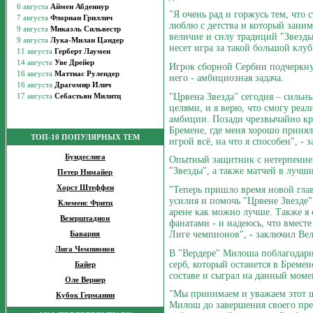
"Я очень рад и горжусь тем, что 
люблю с детства и который заним
величие и силу традиций "Звезды
несет игра за такой большой клуб"
Игрок сборной Сербии подчеркнул
него - амбициозная задача.
"Црвена Звезда" сегодня – сильн
целями, и я верю, что смогу реа
амбиции. Позади чрезвычайно к
Бремене, где меня хорошо принял
ТОП-10 ПОПУЛЯРНЫХ ТЕМ
игрой всё, на что я способен", - 
Бундеслига
Опытный защитник с нетерпение
"Звезды", а также матчей в лучш
Петер Нимайер
Хорст Штеффен
"Теперь пришло время новой глав
усилия и помочь "Црвене Звезде"
Клеменс Фритц
арене как можно лучше. Также я
Везерштадион
фанатами - и надеюсь, что вмест
Лиге чемпионов", - заключил Вел
Бавария
Лига Чемпионов
В "Вердере" Милоша поблагодарил
серб, который останется в Бремен
Байер
составе и сыграл на данный моме
Оле Вернер
"Мы принимаем и уважаем этот ш
Кубок Германии
Милош до завершения своего преб