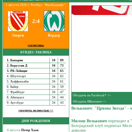
1 августа 2026 г. Коттбус. "Фройндшафт".
2:4
Энерги
Вердер
статистика
БУНДЕС-ТАБЛИЦА
1. Бавария
34
89
2. Боруссия Д
34
73
3. РБ Лейпциг
34
65
4. Штуттгарт
34
62
5. Хоффенхайм
34
61
6. Байер
34
59
7. Фрайбург
34
47
Обсудить на Facebook* >>
8. Айнтрахт
34
44
Обсудить ВКонтакте >>
9. Аугсбург
34
43
Велькович: "Црвена Звезда" -
смотреть полностью >>
Милош Велькович
переходит в 
ДНИ РОЖДЕНИЯ
Белградский клуб подписал Милош
доволен.