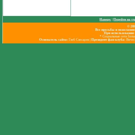
Наверх
|
Перейти на г
© 20
Все просьбы и пожелания
При использовании 
* Социальные сети Inst
Основатель сайта:
Глеб Слесарев
| Президент фан-клуба:
Вячес