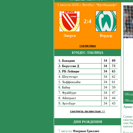
1 августа 2026 г. Коттбус. "Фройндшафт".
2:4
Энерги
Вердер
статистика
БУНДЕС-ТАБЛИЦА
1. Бавария
34
89
2. Боруссия Д
34
73
3. РБ Лейпциг
34
65
4. Штуттгарт
34
62
5. Хоффенхайм
34
61
6. Байер
34
59
7. Фрайбург
34
47
Обсуд
8. Айнтрахт
34
44
Обсуд
9. Аугсбург
34
43
Арнау
смотреть полностью >>
Самые 
свистк
ДНИ РОЖДЕНИЯ
они бы
пыталс
Еще в