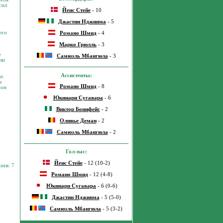
сил
Йенс Стейе
- 10
Джастин Нджинма
- 5
его
Романо Шмид
- 4
Марко Грюлль
- 3
е
Самюэль Мбангюла
- 3
ли
Ассистенты:
е.
з
Романо Шмид
- 8
 он
Юкинари Сугавара
- 6
Виктор Бонифейс
- 2
Оливье Деман
- 2
Самюэль Мбангюла
- 2
Гол-пас:
Йенс Стейе
- 12 (10-2)
иев: 7
Романо Шмид
- 12 (4-8)
Юкинари Сугавара
- 6 (0-6)
Джастин Нджинма
- 5 (5-0)
Самюэль Мбангюла
- 5 (3-2)