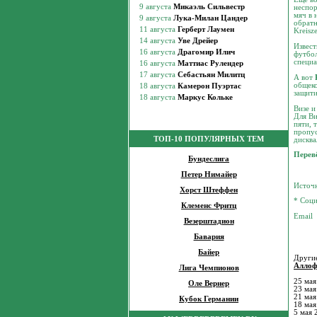
неспор
мяч в 
обратн
Kreisze
Извест
футбол
специа
А вот
общеко
защити
Визе и
Для Ви
пяти, 
пропус
ТОП-10 ПОПУЛЯРНЫХ ТЕМ
дисква
Перев
Бундеслига
Петер Нимайер
Источ
Хорст Штеффен
* Соци
Клеменс Фритц
Везерштадион
Бавария
Байер
Другие
Аллоф
Лига Чемпионов
25 мая
Оле Вернер
23 мая
21 мая
Кубок Германии
18 мая
5 мая 