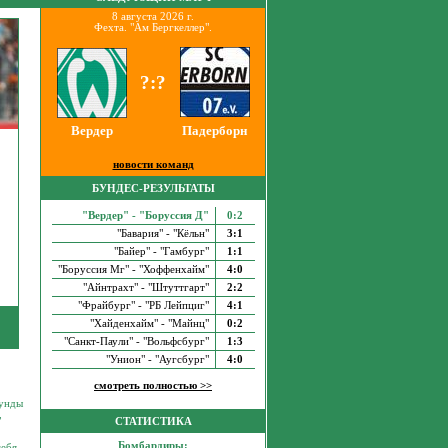
8 августа 2026 г.
Фехта. "Ам Бергкеллер".
?:?
Вердер
Падерборн
новости команд
БУНДЕС-РЕЗУЛЬТАТЫ
"Вердер" - "Боруссия Д"
0:2
"Бавария" - "Кёльн"
3:1
"Байер" - "Гамбург"
1:1
"Боруссия Мг" - "Хоффенхайм"
4:0
"Айнтрахт" - "Штуттгарт"
2:2
"Фрайбург" - "РБ Лейпциг"
4:1
"Хайденхайм" - "Майнц"
0:2
"Санкт-Паули" - "Вольфсбург"
1:3
"Унион" - "Аугсбург"
4:0
смотреть полностью >>
кунды
,
СТАТИСТИКА
Бомбардиры:
себя