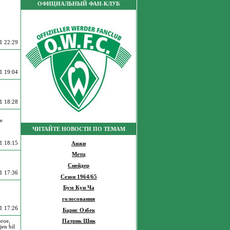
ОФИЦИАЛЬНЫЙ ФАН-КЛУБ
1 22:29
1 19:04
1 18:28
,
ne
ЧИТАЙТЕ НОВОСТИ ПО ТЕМАМ
1 18:15
Анжи
Метц
Снейдер
1 17:36
Сезон 1964/65
Бум Кун Ча
голосования
1 17:26
Барис Озбек
Патрик Шик
oroe,
jen bil