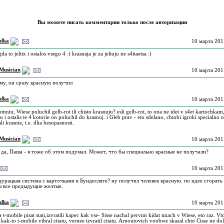
Вы можете писать комментарии только после авторизации
ulka
10 марта 201
da to jeltix i ostalos vsego 4 :) krasnaja je za jeltuju ne s4itaetsa :)
Musician
10 марта 201
му, он сразу красную получил
ulka
10 марта 201
omniu, Wiese poluchil gelb-rot ili chisto krasnuju? esli gelb-rot, to ona ne idet v s4et kartochkam
 i ostalis te 4 kotorie on poluchil do krasnoj. i Gleb prav - eto sdelano, chtobi igroki specialno 
i krasnie, t.e. dlia besopasnosti.
Musician
10 марта 201
, да, Паша - я тоже об этом подумал. Может, что бы специально красные не получали?
10 марта 201
 дурацкая система с карточками в Бундеслиге? ну получил человек красную. по идее сгорать
 все предыдущие желтые.
ulka
10 марта 201
ia t-mobile pisat stati,izvratili kapec kak vse- Sisse nachal pervim kidat miach v Wiese, eto raz. Vt
 kak-to t-mobile vibral citatu, vernee izvratil citatu. Arnoutovich voobwe skazal chto Cisse ne dol