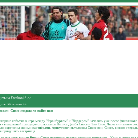
ить на Facebook* >>
ить ВКонтакте >>
тович: Сиссе следовало пойти вон
жаркие события в игре между "Фрайбургом" и "Вердером" начались уже после финального
а - в штрафной площадке столкнулись Паписс Демба Сиссе и Тим Визе. Через считанные се
ли окружены своими партнёрами. Арнаутович выталкивал Сиссе вон, Сиссе, в свою очередь
я придушить австрийца.
о время игры между
Визе
и
Сиссе
появились первые признаки конфликта. "Он и в матче вел 