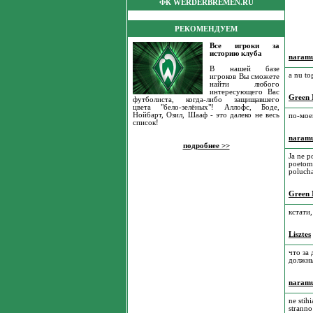
ФК WERDERBREMEN.RU
РЕКОМЕНДУЕМ
Все игроки за
историю клуба
naram
В нашей базе
a nu tog
игроков Вы сможете
найти любого
интересующего Вас
Green 
футболиста, когда-либо защищавшего
цвета "бело-зелёных"! Аллофс, Боде,
Нойбарт, Озил, Шааф - это далеко не весь
по-мое
список!
naram
подробнее >>
Ja ne p
poetomu
poluchal
Green 
кстати
Lisztes
что за
должны
naram
ne stih
stranno