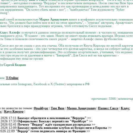
тивно", - негодовал голкипер "Вердера" в послематчевом интервью. После свистка Визе бро
направлении нападающего. Тот воспринял это как провокацию и немедленно послал мяч в
ом направлении. "Он хотел сбить меня с ног", - "наябедничал" Тим журналисту "Syker
itung".
ный своей вспыльчивостью
Марко Арнаутович
винит в конфликте исключительно темнокож
иста. "Он должен был пойти вон и всё на этом закончить", - "отрезал" австриец. Арнаутович
льно бросился к паре враждующих игроков, чтоб оттолкнуть Сиссе подальше.
Клаус Аллофс
усмотрел в данном эпизоде положительный момент - в частности, повышени
мандного духа. "В хоккее - это закон. Никто не имеет права атаковать вратаря. Игроки хоте
ть Тима и показали сплоченность своих рядов" - защитил Аллофс своих футболистов.
 Сиссе все же не сошла с рук эта стычка. Оба получили от Кнута Кирхера по желтой карточк
зе это особенно важно - это уже четвертая его желтая карточка, и когда он соберет набор и
то в довесок получит дисквалификацию. Это особенно огорчительно, учитывая, что недавно
тил три игры из-за удаления в матче с "Баварией". Для Сиссе всё не так критично -
лификация ему пока не грозит.
ёл Сергей Боцвин
ник:
T-Online
альные сети Instagram, Facebook и X (Twitter) запрещены в РФ
прочитано: 3366 | комментар
 по новости по темам:
Фрайбург
|
Тим Визе
|
Марко Арнаутович
|
Паписс Сиссе
|
Клаус
с
|
Кнут Кирхер
|
 2026 17:11
Бакхаус обратился к поклонникам "Вердера" >>
 2026 17:33
Официально: Бакхаус перешёл во "Фрайбург" >>
 2026 02:41
Почему "Вердер" ждёт грандиозная распродажа >>
 2026 12:09
Бакхаус привлёк внимание клубов из Бундеслиги и Европы >>
2026 22:09
"Вердер" готов подписать юниора из Франции >>