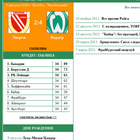
1 августа 2026 г. Коттбус. "Фройндшафт".
Все новос
19 ноября 2011
Все против Ройса
2:4
22 августа 2011
С возвращением, TORF
14 августа 2011
"Байер": без вратарей,
Энерги
Вердер
10 марта 2011
Арнаутович: Сиссе следо
статистика
7 марта 2011
Фрайбургский поцелуй
БУНДЕС-ТАБЛИЦА
1. Бавария
34
89
2. Боруссия Д
34
73
3. РБ Лейпциг
34
65
4. Штуттгарт
34
62
5. Хоффенхайм
34
61
6. Байер
34
59
7. Фрайбург
34
47
8. Айнтрахт
34
44
9. Аугсбург
34
43
смотреть полностью >>
ДНИ РОЖДЕНИЯ