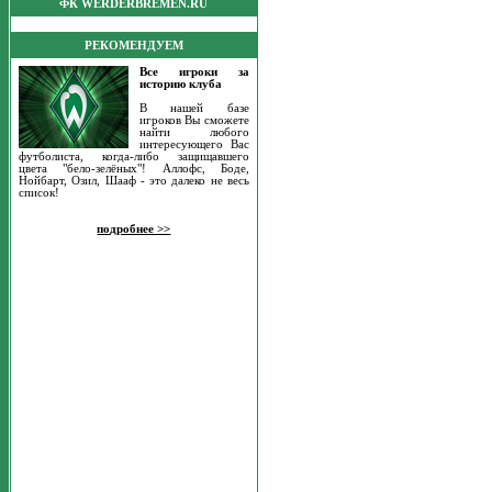
ФК WERDERBREMEN.RU
РЕКОМЕНДУЕМ
Все игроки за
историю клуба
В нашей базе
игроков Вы сможете
найти любого
интересующего Вас
футболиста, когда-либо защищавшего
цвета "бело-зелёных"! Аллофс, Боде,
Нойбарт, Озил, Шааф - это далеко не весь
список!
подробнее >>