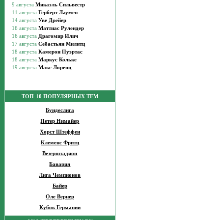
ТОП-10 ПОПУЛЯРНЫХ ТЕМ
Бундеслига
Петер Нимайер
Хорст Штеффен
Клеменс Фритц
Везерштадион
Бавария
Лига Чемпионов
Байер
Оле Вернер
Кубок Германии