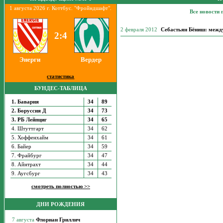
1 августа 2026 г. Коттбус. "Фройндшафт".
Все новости 
2 февраля 2012
Себастьян Бёниш: межд
2:4
Энерги
Вердер
статистика
БУНДЕС-ТАБЛИЦА
1. Бавария
34
89
2. Боруссия Д
34
73
3. РБ Лейпциг
34
65
4. Штуттгарт
34
62
5. Хоффенхайм
34
61
6. Байер
34
59
7. Фрайбург
34
47
8. Айнтрахт
34
44
9. Аугсбург
34
43
смотреть полностью >>
ДНИ РОЖДЕНИЯ