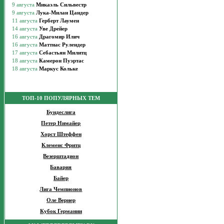
ТОП-10 ПОПУЛЯРНЫХ ТЕМ
Бундеслига
Петер Нимайер
Хорст Штеффен
Клеменс Фритц
Везерштадион
Бавария
Байер
Лига Чемпионов
Оле Вернер
Кубок Германии