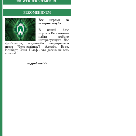
ФК WERDERBREMEN.RU
РЕКОМЕНДУЕМ
Все игроки за
историю клуба
В нашей базе
игроков Вы сможете
найти любого
интересующего Вас
футболиста, когда-либо защищавшего
цвета "бело-зелёных"! Аллофс, Боде,
Нойбарт, Озил, Шааф - это далеко не весь
список!
подробнее >>