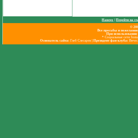
Наверх
|
Перейти на г
© 20
Все просьбы и пожелания
При использовании 
* Социальные сети Inst
Основатель сайта:
Глеб Слесарев
| Президент фан-клуба:
Вячес