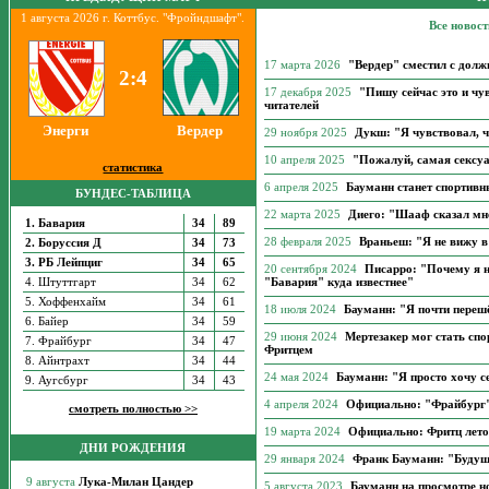
1 августа 2026 г. Коттбус. "Фройндшафт".
Все новос
17 марта 2026
"Вердер" сместил с дол
2:4
17 декабря 2025
"Пишу сейчас это и чу
читателей
Энерги
Вердер
29 ноября 2025
Дукш: "Я чувствовал, ч
10 апреля 2025
"Пожалуй, самая сексу
статистика
6 апреля 2025
Бауманн станет спортив
БУНДЕС-ТАБЛИЦА
22 марта 2025
Диего: "Шааф сказал мне
1. Бавария
34
89
28 февраля 2025
Враньеш: "Я не вижу в
2. Боруссия Д
34
73
3. РБ Лейпциг
34
65
20 сентября 2024
Писарро: "Почему я 
4. Штуттгарт
34
62
"Бавария" куда известнее"
5. Хоффенхайм
34
61
18 июля 2024
Бауманн: "Я почти переш
6. Байер
34
59
29 июня 2024
Мертезакер мог стать сп
7. Фрайбург
34
47
Фритцем
8. Айнтрахт
34
44
24 мая 2024
Бауманн: "Я просто хочу с
9. Аугсбург
34
43
4 апреля 2024
Официально: "Фрайбург
смотреть полностью >>
19 марта 2024
Официально: Фритц лето
ДНИ РОЖДЕНИЯ
29 января 2024
Франк Бауманн: "Будущ
5 августа 2023
Бауманн на просмотре н