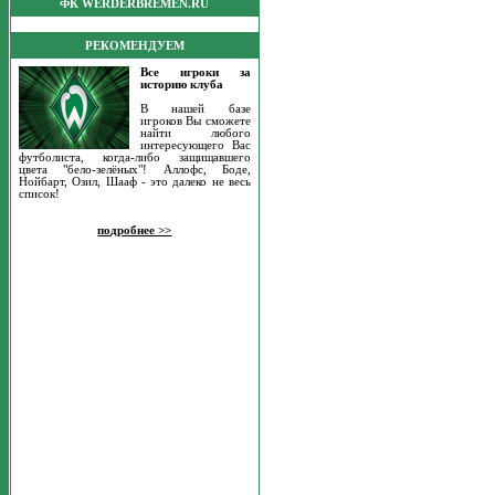
ФК WERDERBREMEN.RU
РЕКОМЕНДУЕМ
Все игроки за
историю клуба
В нашей базе
игроков Вы сможете
найти любого
интересующего Вас
футболиста, когда-либо защищавшего
цвета "бело-зелёных"! Аллофс, Боде,
Нойбарт, Озил, Шааф - это далеко не весь
список!
подробнее >>