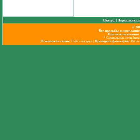
Наверх
|
Перейти на г
© 20
Все просьбы и пожелания
При использовании 
* Социальные сети Inst
Основатель сайта:
Глеб Слесарев
| Президент фан-клуба:
Вячес