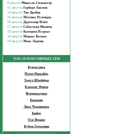
ТОП-10 ПОПУЛЯРНЫХ ТЕМ
Бундеслига
Петер Нимайер
Хорст Штеффен
Клеменс Фритц
Везерштадион
Бавария
Лига Чемпионов
Байер
Оле Вернер
Кубок Германии