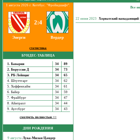
1 августа 2026 г. Коттбус. "Фройндшафт".
Все н
22 июня 2023
Хорватский нападающий н
2:4
Энерги
Вердер
статистика
БУНДЕС-ТАБЛИЦА
1. Бавария
34
89
2. Боруссия Д
34
73
3. РБ Лейпциг
34
65
4. Штуттгарт
34
62
5. Хоффенхайм
34
61
6. Байер
34
59
7. Фрайбург
34
47
8. Айнтрахт
34
44
9. Аугсбург
34
43
смотреть полностью >>
ДНИ РОЖДЕНИЯ