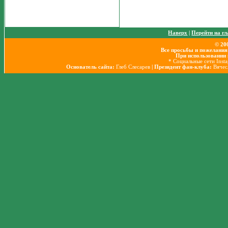
Наверх
|
Перейти на г
© 20
Все просьбы и пожелания
При использовании 
* Социальные сети Inst
Основатель сайта:
Глеб Слесарев
| Президент фан-клуба:
Вячес