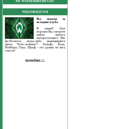
ФК WERDERBREMEN.RU
РЕКОМЕНДУЕМ
Все игроки за
историю клуба
В нашей базе
игроков Вы сможете
найти любого
интересующего Вас
футболиста, когда-либо защищавшего
цвета "бело-зелёных"! Аллофс, Боде,
Нойбарт, Озил, Шааф - это далеко не весь
список!
подробнее >>