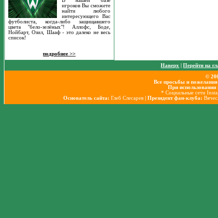
В нашей базе
игроков Вы сможете
найти любого
интересующего Вас
футболиста, когда-либо защищавшего
цвета "бело-зелёных"! Аллофс, Боде,
Нойбарт, Озил, Шааф - это далеко не весь
список!
подробнее >>
Наверх
|
Перейти на г
© 20
Все просьбы и пожелания
При использовании 
* Социальные сети Inst
Основатель сайта:
Глеб Слесарев
| Президент фан-клуба:
Вячес