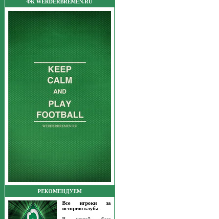
ФК WERDERBREMEN.RU
РЕКОМЕНДУЕМ
Все игроки за
историю клуба