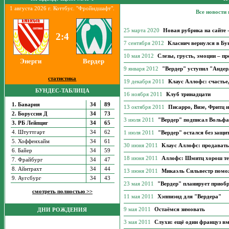
1 августа 2026 г. Коттбус. "Фройндшафт".
Все новости
25 марта 2020
Новая рубрика на сайте 
2:4
7 сентября 2012
Класнич вернулся в Бун
10 мая 2012
Слезы, грусть, эмоции – п
Энерги
Вердер
9 января 2012
"Вердер" уступил "Андер
статистика
19 декабря 2011
Клаус Аллофс: счастье,
БУНДЕС-ТАБЛИЦА
16 ноября 2011
Клуб тринадцати
1. Бавария
34
89
13 октября 2011
Писарро, Визе, Фритц 
2. Боруссия Д
34
73
3 июля 2011
"Вердер" подписал Вольфа
3. РБ Лейпциг
34
65
4. Штуттгарт
34
62
1 июля 2011
"Вердер" остался без защи
5. Хоффенхайм
34
61
30 июня 2011
Клаус Аллофс: продавать 
6. Байер
34
59
18 июня 2011
Аллофс: Шмитц хорош тем
7. Фрайбург
34
47
8. Айнтрахт
34
44
13 июня 2011
Микаэль Сильвестр помо
9. Аугсбург
34
43
23 мая 2011
"Вердер" планирует приоб
смотреть полностью >>
11 мая 2011
Хэппиэнд для "Вердера"
9 мая 2011
Остаёмся зимовать
ДНИ РОЖДЕНИЯ
3 мая 2011
Слухи: ещё один француз вм