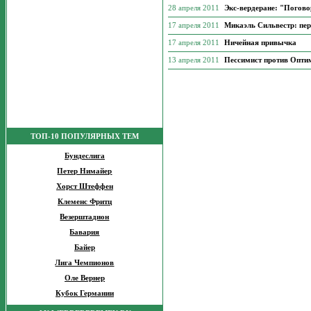
28 апреля 2011
Экс-вердеране: "Погово
17 апреля 2011
Микаэль Сильвестр: пер
17 апреля 2011
Ничейная привычка
13 апреля 2011
Пессимист против Опти
ТОП-10 ПОПУЛЯРНЫХ ТЕМ
Бундеслига
Петер Нимайер
Хорст Штеффен
Клеменс Фритц
Везерштадион
Бавария
Байер
Лига Чемпионов
Оле Вернер
Кубок Германии