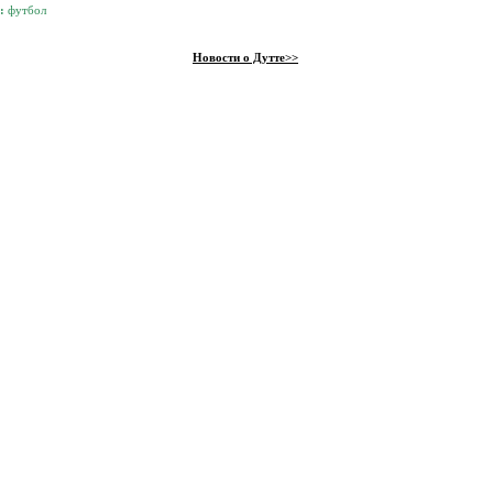
и:
футбол
Новости о Дутте>>