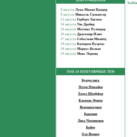
ДНИ РОЖДЕНИЯ
Хобб
ТОП-10 ПОПУЛЯРНЫХ ТЕМ
Бундеслига
Петер Нимайер
Хорст Штеффен
Клеменс Фритц
Везерштадион
Бавария
Лига Чемпионов
Байер
Оле Вернер