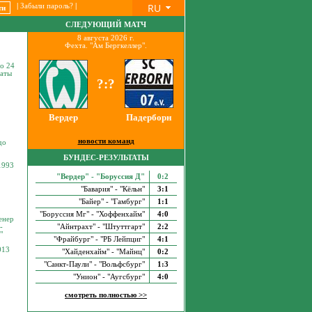
RU
|
Забыли пароль?
|
СЛЕДУЮЩИЙ МАТЧ
8 августа 2026 г.
Фехта. "Ам Бергкеллер".
по 24
таты
?:?
Вердер
Падерборн
новости команд
до
БУНДЕС-РЕЗУЛЬТАТЫ
1993
"Вердер" - "Боруссия Д"
0:2
"Бавария" - "Кёльн"
3:1
"Байер" - "Гамбург"
1:1
"Боруссия Мг" - "Хоффенхайм"
4:0
енер
-
"Айнтрахт" - "Штуттгарт"
2:2
"
"Фрайбург" - "РБ Лейпциг"
4:1
013
"Хайденхайм" - "Майнц"
0:2
"Санкт-Паули" - "Вольфсбург"
1:3
"Унион" - "Аугсбург"
4:0
смотреть полностью >>