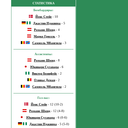
СТАТИСТИКА
Бомбардиры:
Йенс Стейе
- 10
Джастин Нджинма
- 5
Романо Шмид
- 4
Марко Грюлль
- 3
Самюэль Мбангюла
- 3
Ассистенты:
Романо Шмид
- 8
Юкинари Сугавара
- 6
Виктор Бонифейс
- 2
Оливье Деман
- 2
Самюэль Мбангюла
- 2
Гол-пас:
Йенс Стейе
- 12 (10-2)
Романо Шмид
- 12 (4-8)
Юкинари Сугавара
- 6 (0-6)
Джастин Нджинма
- 5 (5-0)