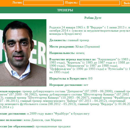
Логин:
Пароль:
ТРЕНЕРЫ
Робин Дутт
Родился 24 января 1965 г. В "Вердере" с 1 июня 2013 г. 
октября 2014 г. (уволен за неудовлетворительные резуль
команды в Бундеслиге)
Должность:
главный тренер
Место рождения:
Кёльн (Германия)
Национальность:
немец
В качестве игрока выступал за:
"Хиршланден" (с 1983 
1985 года), "Корнталь" (с 1985 до 1987 года и с 1988 до
1990 года), "Мюнхенген" (с 1987 до 1988 года),
"Цуффенхаузен" (с 1990 до 1993 года) и "Рутесхайм" (с 
по 1995 года)
Игры/голы в Бундеслиге:
0/0
Игроцкие достижения:
нет
рская карьера:
тренер дублирующего состава "Дитцинген" (07.1999 - 06.2000), главный тр
нген" (07.2000 - 06.2002), тренер дублирующего состава "Штуттгартер Киккерс" (07.2002 
3), главный тренер "Штуттгартер Киккерс" (10.2003 - 06.2007), главный тренер "Фрайбурга
07 - 06.2011), главный тренер леверкузенского "Байера" (07.2011 - 04.2012), спортивный
ор немецкого футбольного союза (08.2012 - 05.2013), главный тренер "Вердера" (с 01.06.2
0.2014 г.
)
рские достижения:
в 2009 году вывел "Фрайбург" в бундеслигу
ное положение:
жена Даниэла, сын Марвин
ссия (по образованию):
промышленные продажи