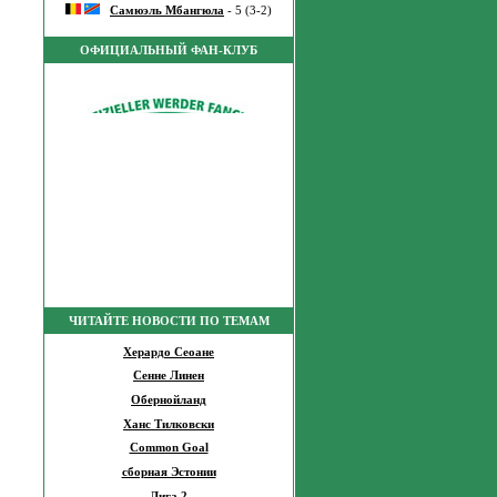
Самюэль Мбангюла
- 5 (3-2)
ОФИЦИАЛЬНЫЙ ФАН-КЛУБ
ЧИТАЙТЕ НОВОСТИ ПО ТЕМАМ
Херардо Сеоане
Сенне Линен
Обернойланд
Ханс Тилковски
Common Goal
сборная Эстонии
Лига 2