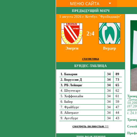
МЕНЮ САЙТА
ПРЕДЫДУЩИЙ МАТЧ
1 августа 2026 г. Коттбус. "Фройндшафт".
2:4
Энерги
Вердер
статистика
БУНДЕС-ТАБЛИЦА
1. Бавария
34
89
2. Боруссия Д
34
73
3. РБ Лейпциг
34
65
4. Штуттгарт
34
62
Трене
5. Хоффенхайм
34
61
"Дитци
6. Байер
34
59
10.200
(07.20
7. Фрайбург
34
47
директ
8. Айнтрахт
34
44
г.
24.1
9. Аугсбург
34
43
Трене
смотреть полностью >>
Семей
Профе