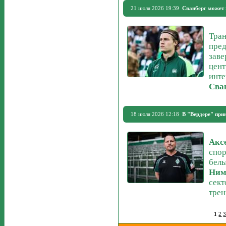
21 июля 2026 19:39
Сванберг может 
Тран
пред
заве
цент
инте
Сва
18 июля 2026 12:18
В "Вердере" при
Акс
спор
белы
Ним
сект
трен
1
2