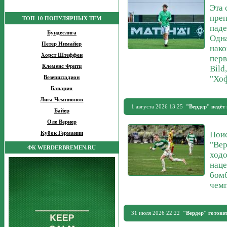
Эта 
преп
ТОП-10 ПОПУЛЯРНЫХ ТЕМ
паде
Бундеслига
Одна
Петер Нимайер
нако
Хорст Штеффен
перв
Клеменс Фритц
Bild
"Хоф
Везерштадион
Бавария
Лига Чемпионов
1 августа 2026 13:25
"Вердер" ведёт
Байер
Оле Вернер
Поис
Кубок Германии
"Ве
ФК WERDERBREMEN.RU
ходо
наце
бомб
чем
31 июля 2026 22:22
"Вердер" готов