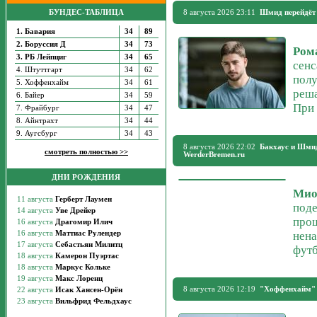
БУНДЕС-ТАБЛИЦА
8 августа 2026 23:11
Шмид перейдёт 
1. Бавария
34
89
2. Боруссия Д
34
73
Ром
3. РБ Лейпциг
34
65
сенс
4. Штуттгарт
34
62
полу
5. Хоффенхайм
34
61
реша
6. Байер
34
59
При 
7. Фрайбург
34
47
8. Айнтрахт
34
44
9. Аугсбург
34
43
8 августа 2026 22:02
Бакхаус и Шмид
смотреть полностью >>
WerderBremen.ru
ДНИ РОЖДЕНИЯ
Мио
поде
прош
нена
футб
8 августа 2026 12:19
"Хоффенхайм" о