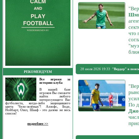
"Вер
Шм
аген
сек
что 
согл
"муз
ближ
28 июля 2026 19:33
"Вердер" в поиск
РЕКОМЕНДУЕМ
Все игроки за
историю клуба
"Вер
В нашей базе
рыно
игроков Вы сможете
найти любого
усил
интересующего Вас
футболиста, когда-либо защищавшего
По д
цвета "бело-зелёных"! Аллофс, Боде,
Джо
Нойбарт, Озил, Шааф - это далеко не весь
список!
числ
прио
подробнее >>