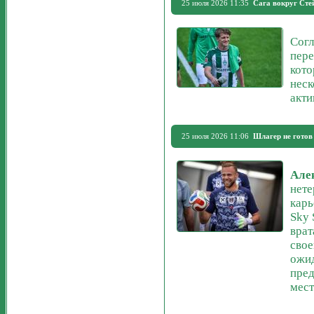
25 июля 2026 11:35
Сага вокруг Сте
Согл
пер
кото
неск
акти
25 июля 2026 11:06
Шлагер не готов
Але
нете
карь
Sky 
врат
свое
ожид
пред
мест