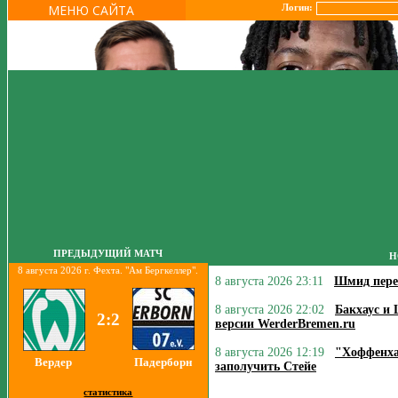
МЕНЮ САЙТА
Логин:
ПРЕДЫДУЩИЙ МАТЧ
Н
8 августа 2026 г. Фехта. "Ам Бергкеллер".
8 августа 2026 23:11
Шмид пере
8 августа 2026 22:02
Бакхаус и 
2:2
версии WerderBremen.ru
8 августа 2026 12:19
"Хоффенха
Вердер
Падерборн
заполучить Стейе
статистика