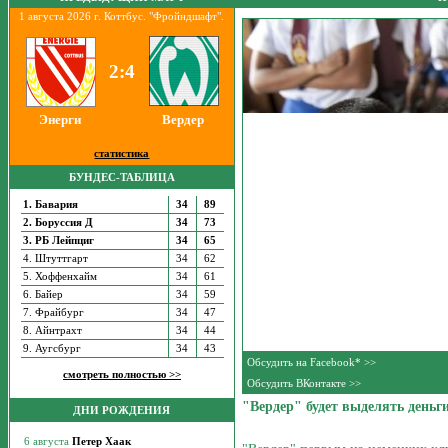
1 августа 2026 г. Коттбус. "Фройндшафт".
2:4
Энерги
Вердер
статистика
БУНДЕС-ТАБЛИЦА
1. Бавария
34
89
2. Боруссия Д
34
73
3. РБ Лейпциг
34
65
4. Штуттгарт
34
62
5. Хоффенхайм
34
61
6. Байер
34
59
7. Фрайбург
34
47
8. Айнтрахт
34
44
9. Аугсбург
34
43
Обсудить на Facebook* >>
смотреть полностью >>
Обсудить ВКонтакте >>
"Вердер" будет выделять деньг
ДНИ РОЖДЕНИЯ