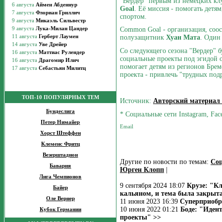
"Вердер" первым из немецких к
Goal
. Её миссия - помогать детя
спортом.
Common Goal - организация, соо
полузащитник
Хуан Мата
. Один
Со следующего сезона "Вердер" б
социальные проекты под эгидой 
помогает детям из регионов Бре
проекта - привлечь "трудных под
ТОП-10 ПОПУЛЯРНЫХ ТЕМ
Источник:
Авторский материал
Бундеслига
* Социальные сети Instagram, Fac
Петер Нимайер
Хорст Штеффен
Клеменс Фритц
Везерштадион
Другие по новости по темам:
Со
Бавария
Юрген Клопп
|
Лига Чемпионов
9 сентября 2024 18:07
Крузе: "Кл
Байер
кальяном, и тема была закрыт
Оле Вернер
11 июня 2023 16:39
Суперприобр
10 июня 2022 01:21
Боде: "Идент
Кубок Германии
проекты" >>