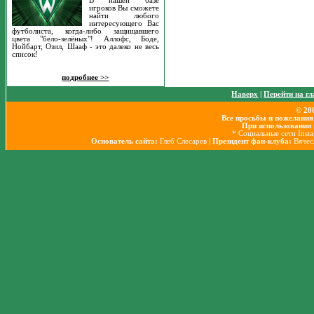
В нашей базе
игроков Вы сможете
найти любого
интересующего Вас
футболиста, когда-либо защищавшего
цвета "бело-зелёных"! Аллофс, Боде,
Нойбарт, Озил, Шааф - это далеко не весь
список!
подробнее >>
Наверх
|
Перейти на г
© 20
Все просьбы и пожелания
При использовании 
* Социальные сети Inst
Основатель сайта:
Глеб Слесарев
| Президент фан-клуба:
Вячес