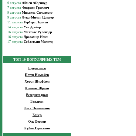
ТОП-10 ПОПУЛЯРНЫХ ТЕМ
Бундеслига
Петер Нимайер
Хорст Штеффен
Клеменс Фритц
Везерштадион
Бавария
Лига Чемпионов
Байер
Оле Вернер
Кубок Германии