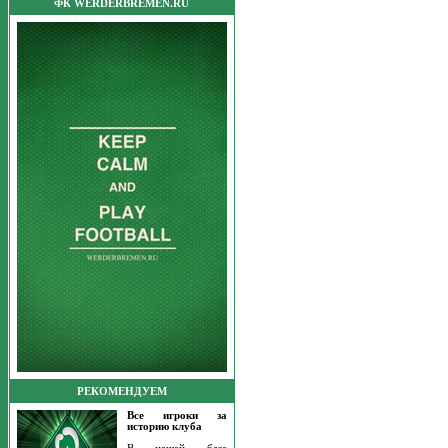
ФК WERDERBREMEN.RU
РЕКОМЕНДУЕМ
Все игроки за
историю клуба