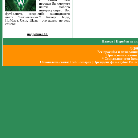
В нашей базе
игроков Вы сможете
найти любого
интересующего Вас
футболиста, когда-либо защищавшего
цвета "бело-зелёных"! Аллофс, Боде,
Нойбарт, Озил, Шааф - это далеко не весь
список!
подробнее >>
Наверх
|
Перейти на г
© 20
Все просьбы и пожелания
При использовании 
* Социальные сети Inst
Основатель сайта:
Глеб Слесарев
| Президент фан-клуба:
Вячес