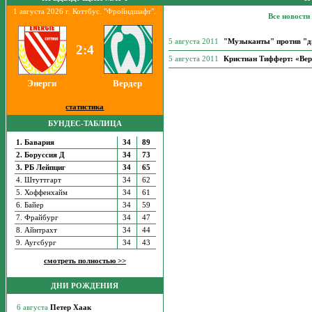
1 августа 2026 г. Коттбус. "Фройндшафт".
Все новости
5 августа 2011
"Музыканты" против "д
2:4
5 августа 2011
Кристиан Тифферт: «Вер
Энерги
Вердер
статистика
БУНДЕС-ТАБЛИЦА
1. Бавария
34
89
2. Боруссия Д
34
73
3. РБ Лейпциг
34
65
4. Штуттгарт
34
62
5. Хоффенхайм
34
61
6. Байер
34
59
7. Фрайбург
34
47
8. Айнтрахт
34
44
9. Аугсбург
34
43
смотреть полностью >>
ДНИ РОЖДЕНИЯ