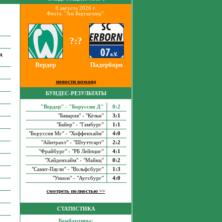
8 августа 2026 г.
Фехта. "Ам Бергкеллер".
?:?
д
Вердер
Падерборн
новости команд
БУНДЕС-РЕЗУЛЬТАТЫ
"Вердер" - "Боруссия Д"
0:2
"Бавария" - "Кёльн"
3:1
"Байер" - "Гамбург"
1:1
"Боруссия Мг" - "Хоффенхайм"
4:0
"Айнтрахт" - "Штуттгарт"
2:2
"Фрайбург" - "РБ Лейпциг"
4:1
"Хайденхайм" - "Майнц"
0:2
"Санкт-Паули" - "Вольфсбург"
1:3
"Унион" - "Аугсбург"
4:0
смотреть полностью >>
СТАТИСТИКА
Бомбардиры: