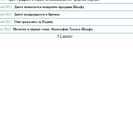
еля 2011
Диего попытается испортить праздник Шаафу
еля 2011
Диего возвращается в Бремен
еля 2011
Они сражались за Родину
рта 2011
Молоток и чёрная стена. Философия Томаса Шаафа
1
2
вперёд