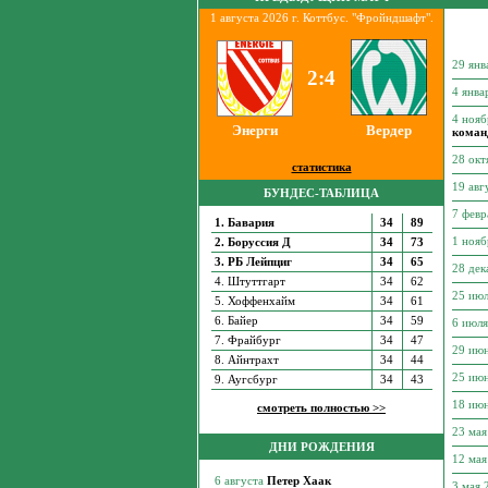
1 августа 2026 г. Коттбус. "Фройндшафт".
29 янв
2:4
4 янва
4 ноя
Энерги
Вердер
коман
28 ок
статистика
19 авг
БУНДЕС-ТАБЛИЦА
7 февр
1. Бавария
34
89
1 ноя
2. Боруссия Д
34
73
3. РБ Лейпциг
34
65
28 де
4. Штуттгарт
34
62
25 ию
5. Хоффенхайм
34
61
6. Байер
34
59
6 июл
7. Фрайбург
34
47
29 ию
8. Айнтрахт
34
44
25 ию
9. Аугсбург
34
43
18 ию
смотреть полностью >>
23 ма
ДНИ РОЖДЕНИЯ
12 ма
3 мая