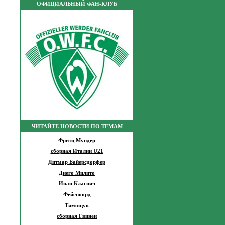
ОФИЦИАЛЬНЫЙ ФАН-КЛУБ
ЧИТАЙТЕ НОВОСТИ ПО ТЕМАМ
Фритц Мундер
сборная Италии U21
Дитмар Байерсдорфер
Диего Милито
Иван Класнич
Фейеноорд
Тимощук
сборная Гвинеи