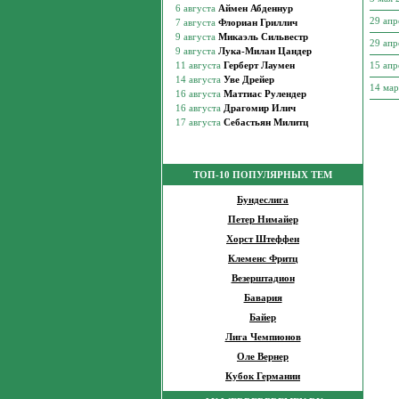
29 апр
29 апр
15 апр
14 ма
ТОП-10 ПОПУЛЯРНЫХ ТЕМ
Бундеслига
Петер Нимайер
Хорст Штеффен
Клеменс Фритц
Везерштадион
Бавария
Байер
Лига Чемпионов
Оле Вернер
Кубок Германии