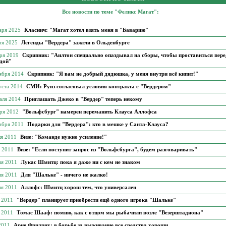
Все новости по теме "Феликс Магат":
аря 2025
Класнич: "Магат хотел взять меня в "Баварию"
ря 2025
Легенды "Вердера" зажгли в Ольденбурге
бря 2019
Скрипник: "Аилтон специально опаздывал на сборы, чтобы проставиться пере
дой"
тября 2014
Скрипник: "Я вам не добрый дядюшка, у меня внутри всё кипит!"
уста 2014
СМИ: Руиз согласовал условия контракта с "Вердером"
аля 2014
Приглашать Джеко в "Вердер" теперь некому
бря 2012
"Вольфсбург" намерен переманить Клауса Аллофса
кабря 2011
Подарки для "Вердера": кто в мешке у Санта-Клауса?
ля 2011
Визе: "Команде нужно усиление!"
я 2011
Визе: "Если поступит запрос из "Вольфсбурга", будем разговаривать"
ня 2011
Лукас Шмитц: пока я даже ни с кем не знаком
ня 2011
Для "Шальке" - ничего не жалко!
ня 2011
Аллофс: Шмитц хорош тем, что универсален
я 2011
"Вердер" планирует приобрести ещё одного игрока "Шальке"
я 2011
Томас Шааф: помню, как с отцом мы рыбачили возле "Везерштадиона"
 2011
Арне Фридрих: в борьбе за выживание все средства хороши