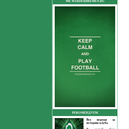
ФК WERDERBREMEN.RU
РЕКОМЕНДУЕМ
Все игроки за
историю клуба