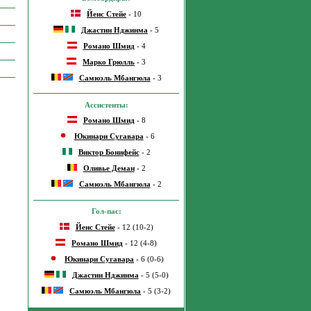
Йенс Стейе
- 10
Джастин Нджинма
- 5
Романо Шмид
- 4
Марко Грюлль
- 3
Самюэль Мбангюла
- 3
Ассистенты:
Романо Шмид
- 8
Юкинари Сугавара
- 6
Виктор Бонифейс
- 2
Оливье Деман
- 2
Самюэль Мбангюла
- 2
Гол-пас:
Йенс Стейе
- 12 (10-2)
Романо Шмид
- 12 (4-8)
Юкинари Сугавара
- 6 (0-6)
Джастин Нджинма
- 5 (5-0)
Самюэль Мбангюла
- 5 (3-2)